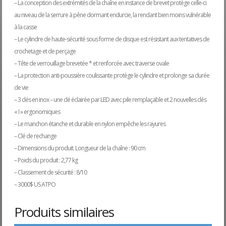
– La conception des extrémités de la chaîne en instance de brevet protège celle-ci
au niveau de la serrure à pêne dormant endurcie, la rendant bien moins vulnérable
à la casse
– Le cylindre de haute-sécurité sous forme de disque est résistant aux tentatives de
crochetage et de perçage
– Tête de verrouillage brevetée * et renforcée avec traverse ovale
– La protection anti-poussière coulissante protège le cylindre et prolonge sa durée
de vie
– 3 clés en inox – une clé éclairée par LED avec pile remplaçable et 2 nouvelles clés
« I » ergonomiques
– Le manchon étanche et durable en nylon empêche les rayures
– Clé de rechange
– Dimensions du produit. Longueur de la chaîne : 90 cm
– Poids du produit : 2,77 kg
– Classement de sécurité : 8/10
– 3000$ US ATPO
Produits similaires