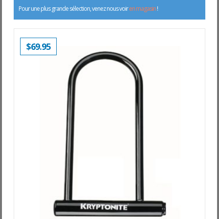
Pour une plus grande sélection, venez nous voir
en magasin
!
$
69.95