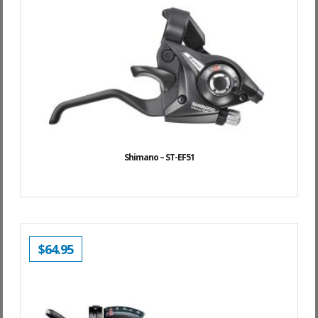
Shimano – ST-EF51
$
64.95