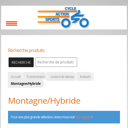
Recherche produits
RECHERCHE
Accueil
Transmission
Leviers de vitesse
Indexés
Montagne/Hybride
Montagne/Hybride
Pour une plus grande sélection, venez nous voir
en magasin
!