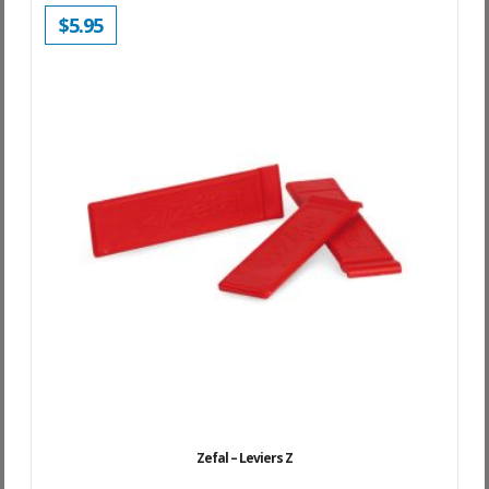
$
5.95
Zefal – Leviers Z