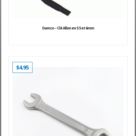
Damco – Clé Allen en S 5 et 6mm
$
4.95