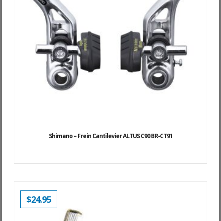
Shimano – Frein Cantilevier ALTUS C90 BR-CT91
$
24.95