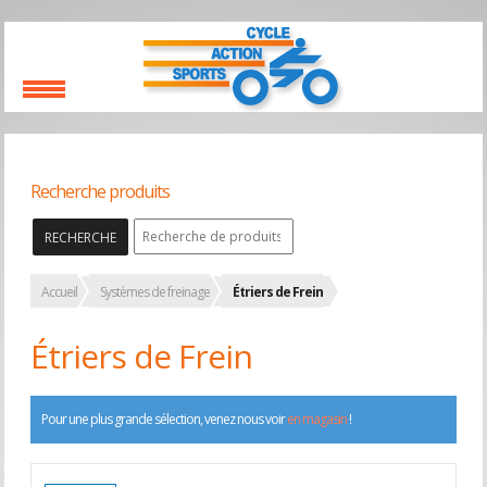
Recherche produits
RECHERCHE
Accueil
Systèmes de freinage
Étriers de Frein
Étriers de Frein
Pour une plus grande sélection, venez nous voir
en magasin
!