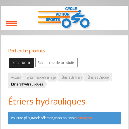
Recherche produits
RECHERCHE
Accueil
Systèmes de freinage
Étriers de Frein
Étriers à Disque
Étriers hydrauliques
Étriers hydrauliques
Pour une plus grande sélection, venez nous voir
en magasin
!