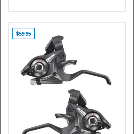
$
59.95