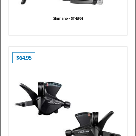
Shimano – ST-EF51
$
64.95