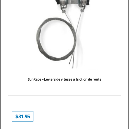
SunRace – Leviers de vitesse à friction de route
$
31.95