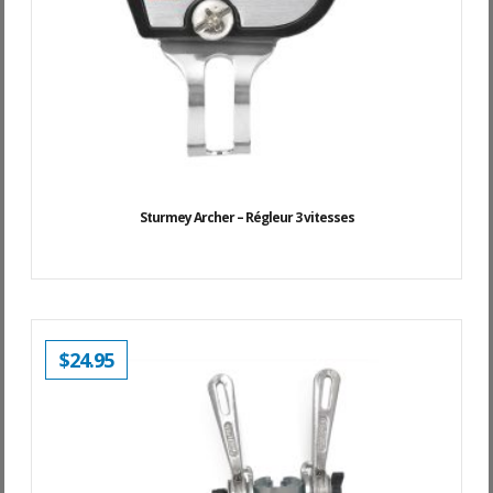
Sturmey Archer – Régleur 3 vitesses
$
24.95