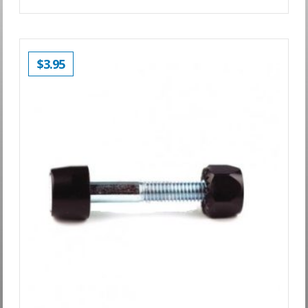
$
3.95