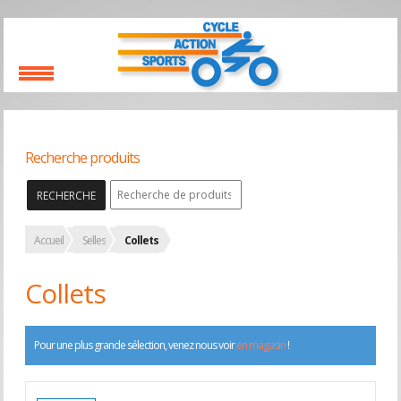
Recherche produits
RECHERCHE
Accueil
Selles
Collets
Collets
Pour une plus grande sélection, venez nous voir
en magasin
!