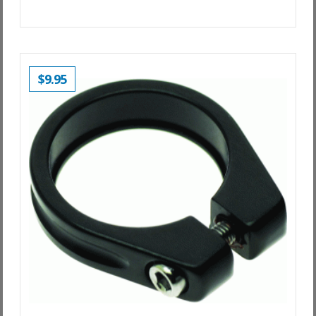
$
9.95