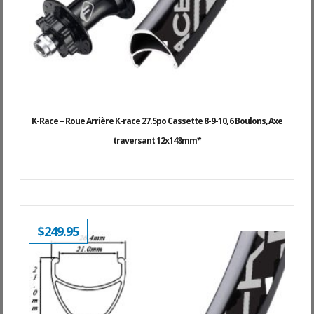
K-Race – Roue Arrière K-race 27.5po Cassette 8-9-10, 6 Boulons, Axe
traversant 12x148mm*
$
249.95