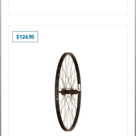
$
124.95