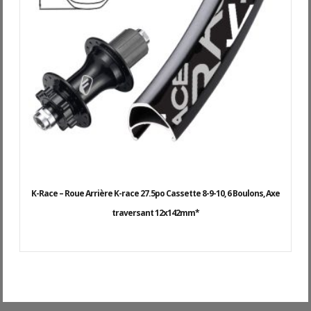
K-Race – Roue Arrière K-race 27.5po Cassette 8-9-10, 6 Boulons, Axe
traversant 12x142mm*