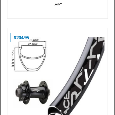
Lock*
$
204.95