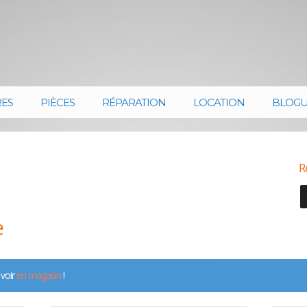
RES
PIÈCES
RÉPARATION
LOCATION
BLOG
R
e
 voir
en magasin
!