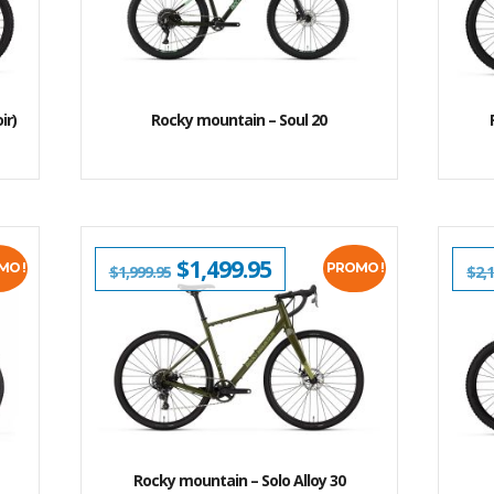
ÉTAIT :
EST :
$1,159.95.
$899.95.
ir)
Rocky mountain – Soul 20
LE
$
1,499.95
LE
MO !
PROMO !
$
1,999.95
$
2,
PRIX
PRIX
L
INITIAL
ACTUEL
ÉTAIT :
EST :
5.
$1,999.95.
$1,499.95.
Rocky mountain – Solo Alloy 30