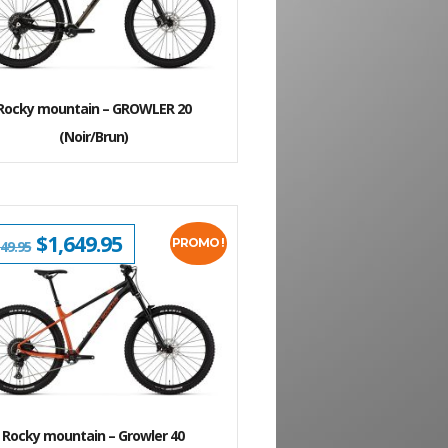
ÉTAIT :
EST :
$1,699.95.
$1,199.95.
Rocky mountain – GROWLER 20
(Noir/Brun)
LE
$
1,649.95
LE
PROMO !
149.95
PRIX
PRIX
INITIAL
ACTUEL
ÉTAIT :
EST :
$2,149.95.
$1,649.95.
Rocky mountain – Growler 40