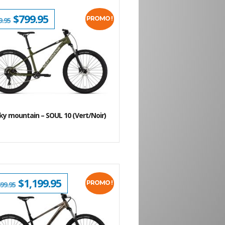
LE
$
799.95
LE
PROMO !
9.95
PRIX
PRIX
INITIAL
ACTUEL
ÉTAIT :
EST :
$999.95.
$799.95.
ky mountain – SOUL 10 (Vert/Noir)
LE
$
1,199.95
LE
PROMO !
699.95
PRIX
PRIX
INITIAL
ACTUEL