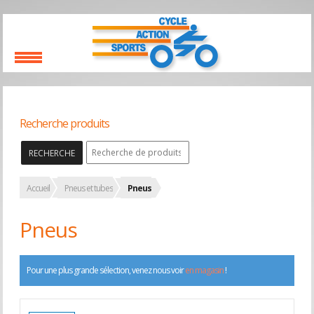
Recherche produits
RECHERCHE
Accueil
Pneus et tubes
Pneus
Pneus
Pour une plus grande sélection, venez nous voir
en magasin
!