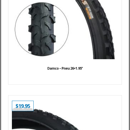
Damco – Pneu 26×1.95’’
$
19.95