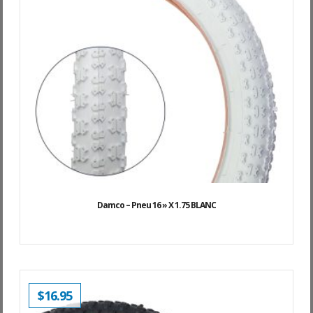
Damco – Pneu 16 » X 1.75 BLANC
$
16.95