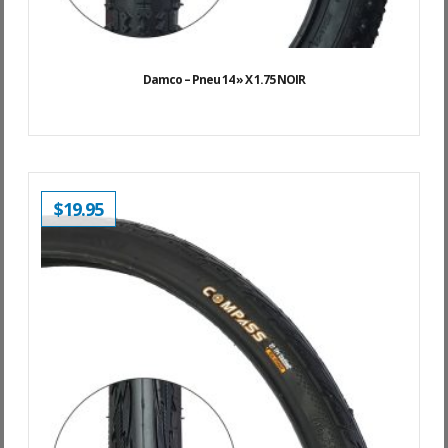
Damco – Pneu 14 » X 1.75 NOIR
$
19.95