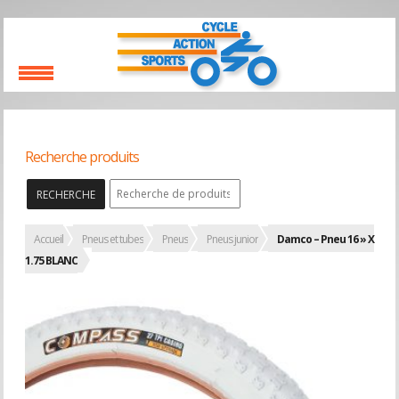
Recherche produits
RECHERCHE
Accueil
Pneus et tubes
Pneus
Pneus junior
Damco – Pneu 16 » X
1.75 BLANC