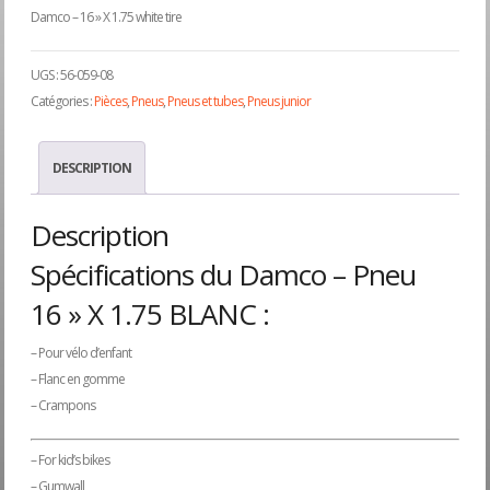
Damco – 16 » X 1.75 white tire
UGS :
56-059-08
Catégories :
Pièces
,
Pneus
,
Pneus et tubes
,
Pneus junior
DESCRIPTION
Description
Spécifications du Damco – Pneu
16 » X 1.75 BLANC :
– Pour vélo d’enfant
– Flanc en gomme
– Crampons
– For kid’s bikes
– Gumwall