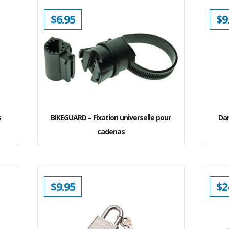
$
6.95
$
9
s
BIKEGUARD – Fixation universelle pour
Da
cadenas
$
9.95
$
2