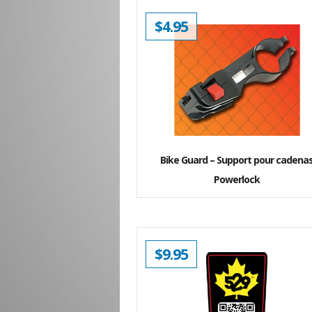
$
4.95
Bike Guard – Support pour cadena
Powerlock
$
9.95