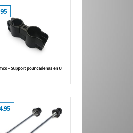
.95
mco – Support pour cadenas en U
4.95