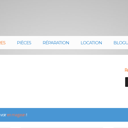
RES
PIÈCES
RÉPARATION
LOCATION
BLOG
R
 voir
en magasin
!