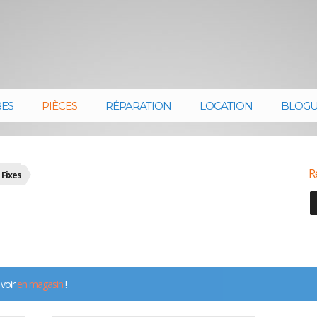
RES
PIÈCES
RÉPARATION
LOCATION
BLOG
R
 Fixes
 voir
en magasin
!