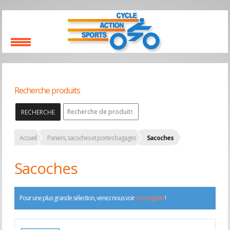
Recherche produits
RECHERCHE
Accueil
Paniers, sacoches et portes bagages
Sacoches
Sacoches
Pour une plus grande sélection, venez nous voir
en magasin
!