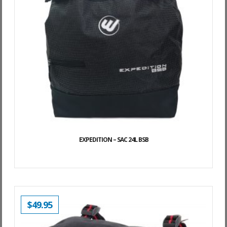
EXPEDITION – SAC 24L BSB
$
49.95