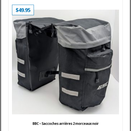
$
49.95
BBC – Saccoches arrières 2 morceaux noir