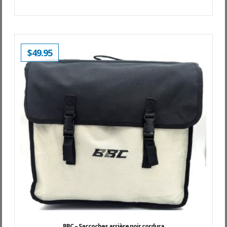
$
49.95
BBC – Saccoches arrière noir cordura