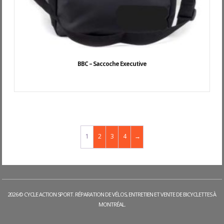
BBC – Saccoche Executive
1
2
3
4
→
2026 © CYCLE ACTION SPORT. RÉPARATION DE VÉLOS, ENTRETIEN ET VENTE DE BICYCLETTES À
MONTRÉAL.