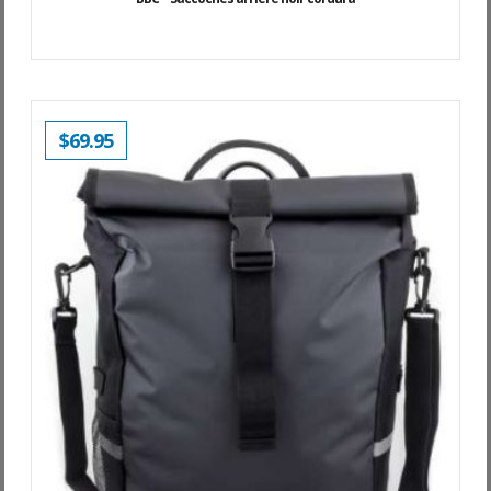
$
69.95