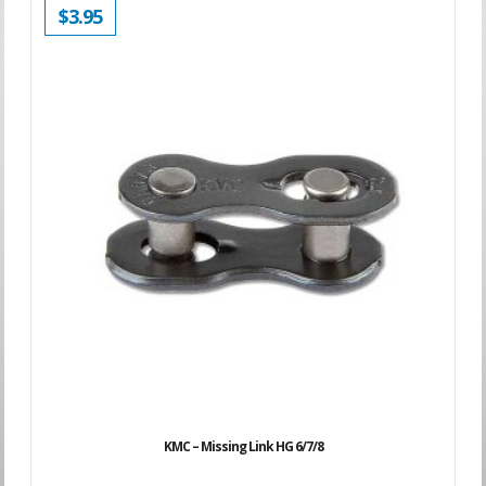
$
3.95
KMC – Missing Link HG 6/7/8