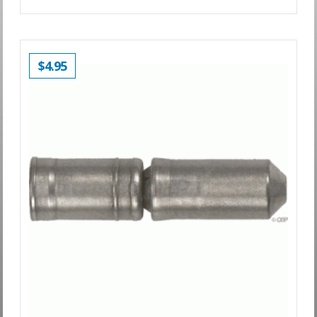
$
4.95