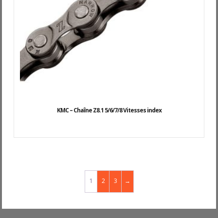
KMC – Chaîne Z8.1 5/6/7/8 Vitesses index
1
2
3
→