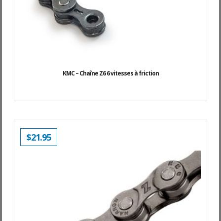
KMC – Chaîne Z6 6 vitesses à friction
$
21.95