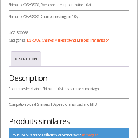
Shimano, Y08X98031, Rivet connecteur pour chaîne, 10vit.
Shimano, Y08X98031, Chain connecting pin, 10sp.
UGS :
500068
Catégories :
1/2 x 3/32
,
Chaînes
,
Mailles Potentes
,
Pièces
,
Transmission
DESCRIPTION
Description
Pour toutes les chaînes Shimano 10 vitesses, route et montagne
Compatible with all Shimano 10 speed chains, road and MTB
Produits similaires
Pour une plus grande sélection, venez nous voir
en magasin
!