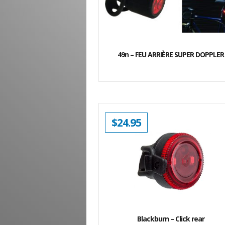
49n – FEU ARRIÈRE SUPER DOPPLER
$
24.95
Blackburn – Click rear