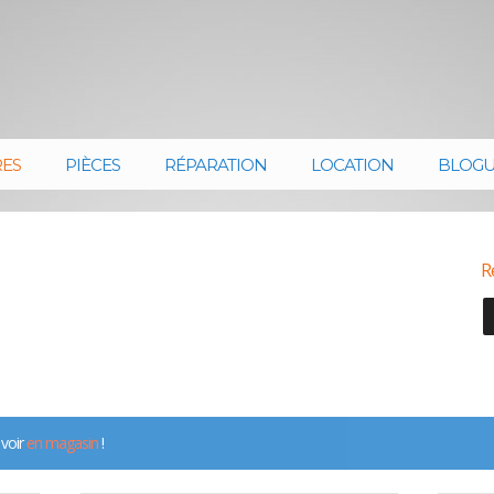
RES
PIÈCES
RÉPARATION
LOCATION
BLOG
R
 voir
en magasin
!