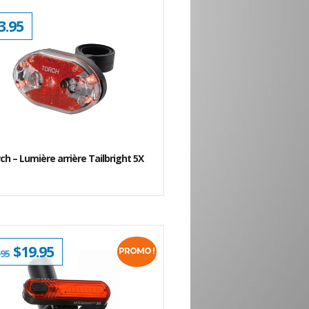
3.95
ch – Lumière arrière Tailbright 5X
LE
$
19.95
LE
PROMO !
.95
PRIX
PRIX
INITIAL
ACTUEL