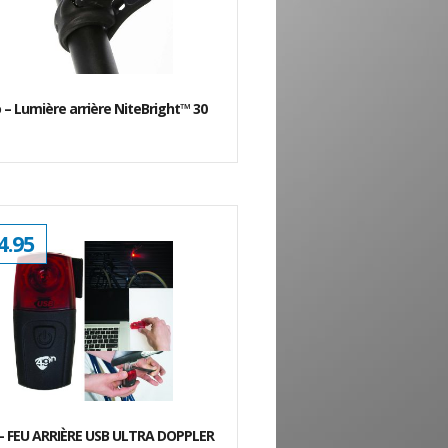
ÉTAIT :
EST :
$29.95.
$19.95.
 – Lumière arrière NiteBright™ 30
4.95
 – FEU ARRIÈRE USB ULTRA DOPPLER