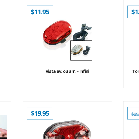
$
11.95
$
1
Vista av. ou arr. – Infini
Tor
$
19.95
$
29