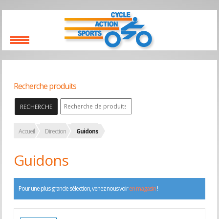
Recherche produits
RECHERCHE
Accueil
Direction
Guidons
Guidons
Pour une plus grande sélection, venez nous voir
en magasin
!