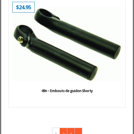
$
24.95
49n – Embouts de guidon Shorty