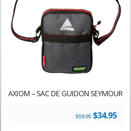
AXIOM – SAC DE GUIDON SEYMOUR
Le
Le
$
34.95
$
59.95