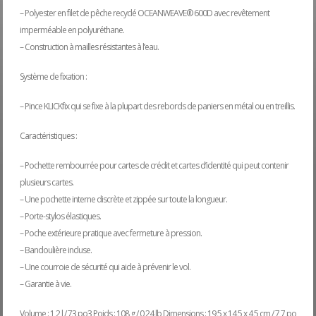
– Polyester en filet de pêche recyclé OCEANWEAVE® 600D avec revêtement
imperméable en polyuréthane.
– Construction à mailles résistantes à l’eau.
Système de fixation :
– Pince KLICKfix qui se fixe à la plupart des rebords de paniers en métal ou en treillis.
Caractéristiques :
– Pochette rembourrée pour cartes de crédit et cartes d’identité qui peut contenir
plusieurs cartes.
– Une pochette interne discrète et zippée sur toute la longueur.
– Porte-stylos élastiques.
– Poche extérieure pratique avec fermeture à pression.
– Bandoulière incluse.
– Une courroie de sécurité qui aide à prévenir le vol.
– Garantie à vie.
Volume : 1,2 l / 73 po3 Poids : 108 g / 0,24 lb Dimensions : 19,5 x 14,5 x 4,5 cm / 7,7 po