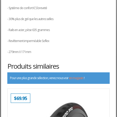
- Système de confort ICS breveté
- 30% plus de gel que les autres selles
- Rails en acier, pèse 635 grammes
- Revêtement imperméable Soflex
- 279mm X 171mm
Produits similaires
Pour une plus grande sélection, venez nous voir
en magasin
!
$
69.95