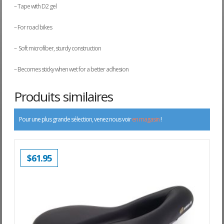
– Tape with D2 gel
– For road bikes
– Soft microfiber, sturdy construction
– Becomes sticky when wet for a better adhesion
Produits similaires
Pour une plus grande sélection, venez nous voir
en magasin
!
$
61.95