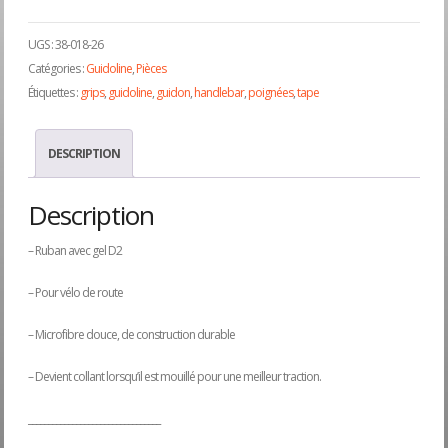
UGS :
38-018-26
Catégories :
Guidoline
,
Pièces
Étiquettes :
grips
,
guidoline
,
guidon
,
handlebar
,
poignées
,
tape
DESCRIPTION
Description
– Ruban avec gel D2
– Pour vélo de route
– Microfibre douce, de construction durable
– Devient collant lorsqu’il est mouillé pour une meilleur traction.
_________________________________