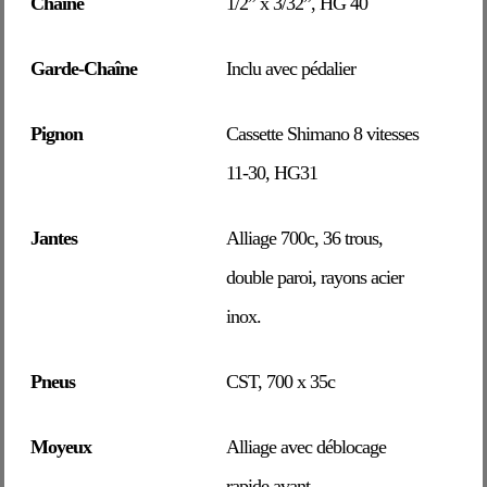
Chaîne
1/2” x 3/32”, HG 40
Garde-Chaîne
Inclu avec pédalier
Pignon
Cassette Shimano 8 vitesses
11-30, HG31
Jantes
Alliage 700c, 36 trous,
double paroi, rayons acier
inox.
Pneus
CST, 700 x 35c
Moyeux
Alliage avec déblocage
rapide avant