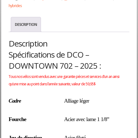
hybrides
$659.95.
$49
DESCRIPTION
Description
Spécifications de DCO –
DOWNTOWN 702 – 2025 :
Tous nos vélos sont vendus avec une garantie pièces et services d’un an ainsi
qu’une mise au point dans l’année suivante, valeur de 59,95$
Cadre
Alliage léger
Fourche
Acier avec lame 1 1/8”
Jeu de direction
Acier fileté