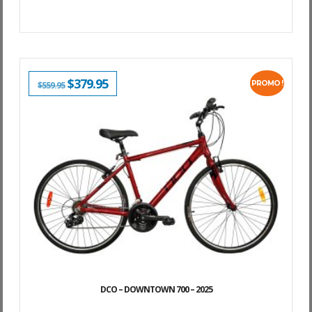
LE
$
379.95
LE
PROMO !
$
559.95
PRIX
PRIX
INITIAL
ACTUEL
ÉTAIT :
EST :
$559.95.
$379.95.
DCO – DOWNTOWN 700 – 2025