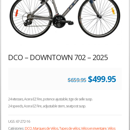
DCO – DOWNTOWN 702 – 2025
Le
Le
$
499.95
$
659.95
prix
prix
24 vitesses, Acera EZ Fire, potence ajustable, tige de selle susp.
24 speeds, Acera EZ Fire, adjustable stem, seatpost susp.
initial
act
UGS :
67-272-16
était :
est :
Catégories :
DCO
,
Marques de Vélos
,
Types de vélos
,
Vélos en inventaire
,
Vélos