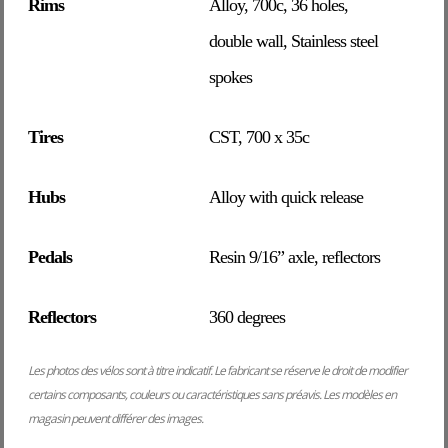
Rims
Alloy, 700c, 36 holes,
double wall, Stainless steel
spokes
Tires
CST, 700 x 35c
Hubs
Alloy with quick release
Pedals
Resin 9/16” axle, reflectors
Reflectors
360 degrees
Les photos des vélos sont à titre indicatif. Le fabricant se réserve le droit de modifier
certains composants, couleurs ou caractéristiques sans préavis. Les modèles en
magasin peuvent différer des images.