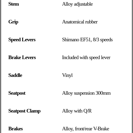
Stem
Alloy adjustable
Grip
Anatomical rubber
Speed Levers
Shimano EF51, 8/3 speeds
Brake Levers
Included with speed lever
Saddle
Vinyl
Seatpost
Alloy suspension 300mm
Seatpost Clamp
Alloy with Q/R
Brakes
Alloy, front/rear V-Brake