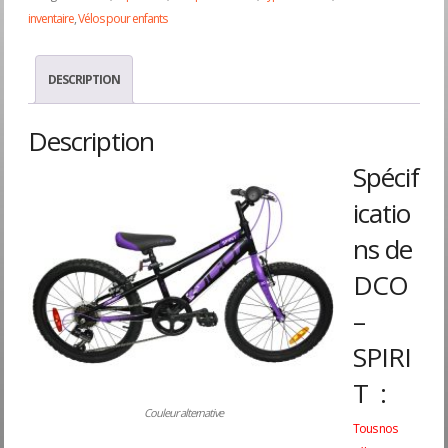
inventaire
,
Vélos pour enfants
$319.95.
$26
DESCRIPTION
Description
Spécif
icatio
ns de
DCO
–
SPIRI
T :
Couleur alternative
Tous nos