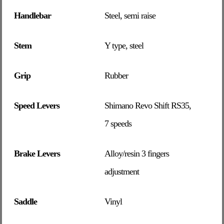
Handlebar
Steel, semi raise
Stem
Y type, steel
Grip
Rubber
Speed Levers
Shimano Revo Shift RS35,
7 speeds
Brake Levers
Alloy/resin 3 fingers
adjustment
Saddle
Vinyl