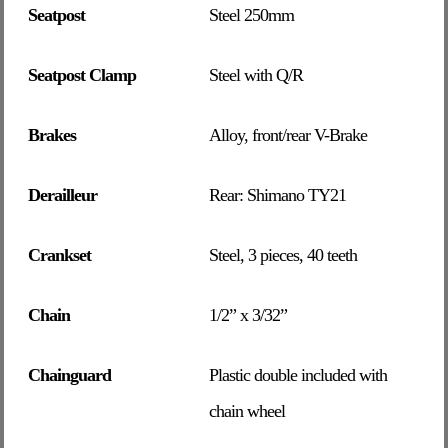
Seatpost
Steel 250mm
Seatpost Clamp
Steel with Q/R
Brakes
Alloy, front/rear V-Brake
Derailleur
Rear: Shimano TY21
Crankset
Steel, 3 pieces, 40 teeth
Chain
1/2” x 3/32”
Chainguard
Plastic double included with
chain wheel