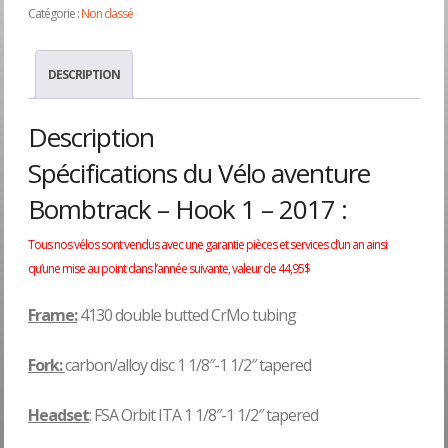
était :
est :
Catégorie :
Non classé
$1,999.95.
$1,
DESCRIPTION
Description
Spécifications du Vélo aventure
Bombtrack – Hook 1 – 2017 :
Tous nos vélos sont vendus avec une garantie pièces et services d’un an ainsi
qu’une mise au point dans l’année suivante, valeur de 44,95$
Frame:
4130 double butted CrMo tubing
Fork:
carbon/alloy disc
1 1/8″-1 1/2″ tapered
Headset
: FSA Orbit ITA 1 1/8″-1 1/2″ tapered