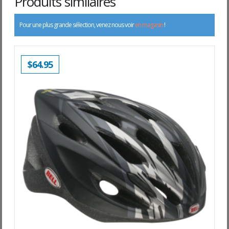
Produits similaires
Pour une plus grande sélection, venez nous voir
en magasin
!
$
64.95