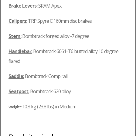
Brake Levers:
SRAM Apex
Calipers:
TRP Spyre C 160mm disc brakes
Stem:
Bombtrack
forged alloy -7 degree
Handlebar:
Bombtrack 6061-T6 butted alloy 10 degree
flared
Saddle:
Bombtrack Comp rail
Seatpost:
Bombtrack 620 alloy
10.8 kg (23.8 lbs) in Medium
Weight: