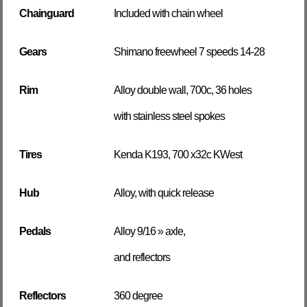
Chainguard
Included with chain wheel
Gears
Shimano freewheel 7 speeds 14-28
Rim
Alloy double wall, 700c, 36 holes
with stainless steel spokes
Tires
Kenda K193, 700 x32c KWest
Hub
Alloy, with quick release
Pedals
Alloy 9/16 » axle,
and reflectors
Reflectors
360 degree