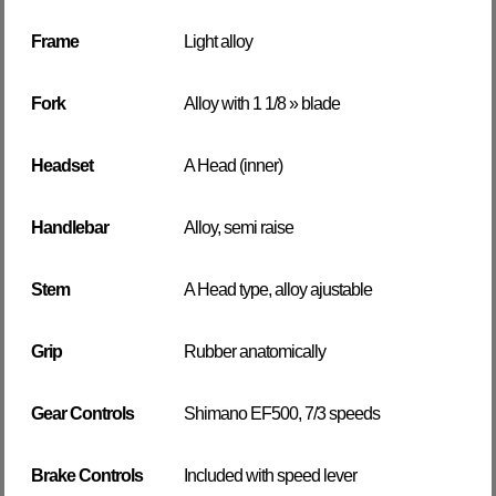
Frame
Light alloy
Fork
Alloy with 1 1/8 » blade
Headset
A Head (inner)
Handlebar
Alloy, semi raise
Stem
A Head type, alloy ajustable
Grip
Rubber anatomically
Gear Controls
Shimano EF500, 7/3 speeds
Brake Controls
Included with speed lever