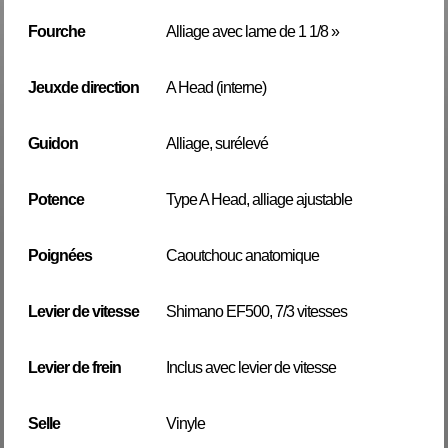
Fourche
Alliage avec lame de 1 1/8 »
Jeuxde direction
A Head (interne)
Guidon
Alliage, surélevé
Potence
Type A Head, alliage ajustable
Poignées
Caoutchouc anatomique
Levier de vitesse
Shimano EF500, 7/3 vitesses
Levier de frein
Inclus avec levier de vitesse
Selle
Vinyle