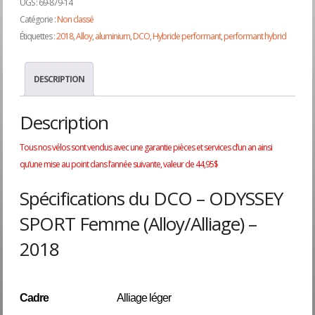
UGS :
69-879-14
Catégorie :
Non classé
Étiquettes :
2018
,
Alloy
,
aluminium
,
DCO
,
Hybride performant
,
performant hybrid
DESCRIPTION
Description
Tous nos vélos sont vendus avec une garantie pièces et services d’un an ainsi
qu’une mise au point dans l’année suivante, valeur de 44,95$
Spécifications du DCO – ODYSSEY
SPORT Femme (Alloy/Alliage) –
2018
Cadre
Alliage léger