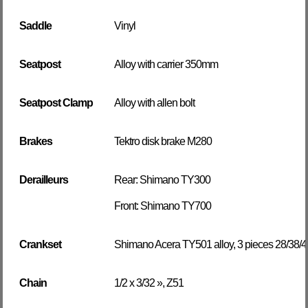
Saddle
Vinyl
Seatpost
Alloy with carrier 350mm
Seatpost Clamp
Alloy with allen bolt
Brakes
Tektro disk brake M280
Derailleurs
Rear: Shimano TY300
Front: Shimano TY700
Crankset
Shimano Acera TY501 alloy, 3 pieces 28/38/4
Chain
1/2 x 3/32 », Z51