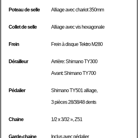
Poteau de selle
Alliage avec chariot 350mm
Collet de selle
Alliage avec vis hexagonale
Frein
Frein à disque Tektro M280
Dérailleur
Arrière: Shimano TY300
Avant: Shimano TY700
Pédalier
Shimano TY501 alliage,
3 pièces 28/38/48 dents
Chaine
1/2 x 3/32 », Z51
Garde-chaine
Inclus avec pédalier