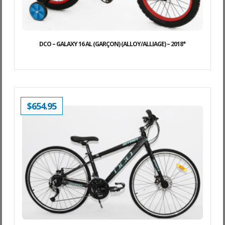
DCO – GALAXY 16 AL (GARÇON) (ALLOY/ALLIAGE) – 2018*
$
654.95