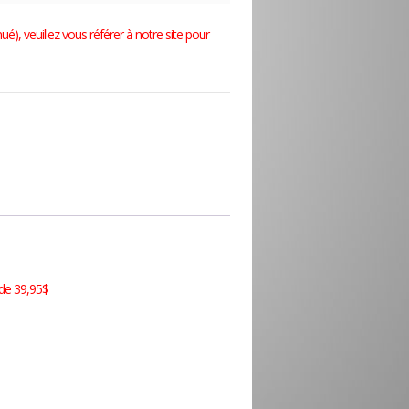
nué), veuillez vous référer à notre site pour
 de 39,95$