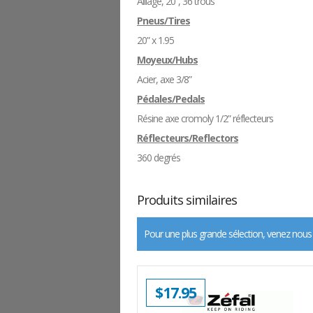
Alliage, 20”, 36 trous
Pneus/Tires
20” x 1.95
Moyeux/Hubs
Acier, axe 3/8”
Pédales/Pedals
Résine axe cromoly 1/2” réflecteurs
Réflecteurs/Reflectors
360 degrés
Produits similaires
Pour une plus grande sélection, venez nous
$
17.95