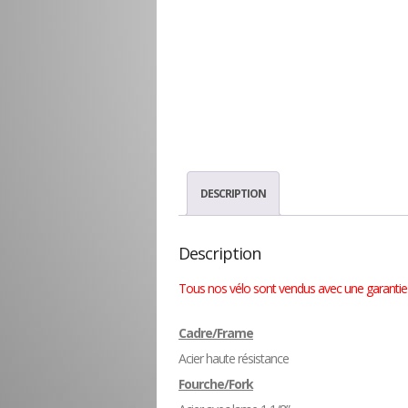
DESCRIPTION
Description
Tous nos vélo sont vendus avec une garantie p
Cadre/Frame
Acier haute résistance
Fourche/Fork