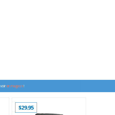
 voir
en magasin
!
$
29.95