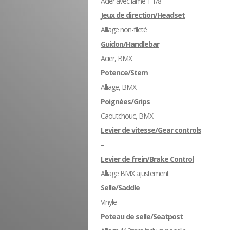
Acier avec lame 1 1/8”
Jeux de direction/Headset
Alliage non-fileté
Guidon/Handlebar
Acier, BMX
Potence/Stem
Alliage, BMX
Poignées/Grips
Caoutchouc, BMX
Levier de vitesse/Gear controls
–
Levier de frein/Brake Control
Alliage BMX ajustement
Selle/Saddle
Vinyle
Poteau de selle/Seatpost