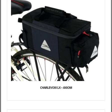
INITIAL
ACTUEL
ÉTAIT :
EST :
$39.95.
$29.95.
CHARLEVOIX LX – AXIOM