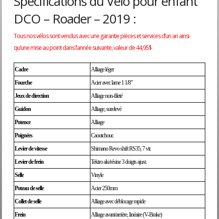
Spécifications du Vélo pour enfant
DCO – Roader – 2019 :
Tous nos vélos sont vendus avec une garantie pièces et services d’un an ainsi
qu’une mise au point dans l’année suivante, valeur de 44,95$
Cadre
Alliage léger
Fourche
Acier avec lame 1 1/8”
Jeux de direction
Alliage non-fileté
Guidon
Alliage, surelevé
Potence
Alliage
Poignées
Caoutchouc
Levier de vitesse
Shimano Revo shift RS35, 7 vit.
Levier de frein
Tektro alu/résine 3 doigts ajust.
Selle
Vinyle
Poteau de selle
Acier 250mm
Collet de selle
Alliage avec déblocage rapide
Frein
Alliage avant/arrière, linéaire (V-Brake)