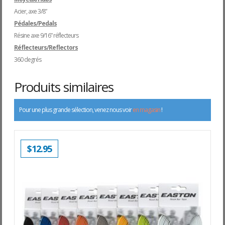
Acier, axe 3/8”
Pédales/Pedals
Résine axe 9/16” réflecteurs
Réflecteurs/Reflectors
360 degrés
Produits similaires
Pour une plus grande sélection, venez nous voir
en magasin
!
$
12.95