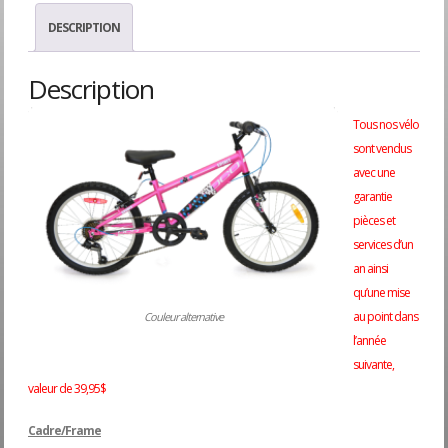
DESCRIPTION
Description
Tous nos vélo
sont vendus
avec une
garantie
pièces et
services d’un
an ainsi
qu’une mise
au point dans
Couleur alternative
l’année
suivante,
valeur de 39,95$
Cadre/Frame