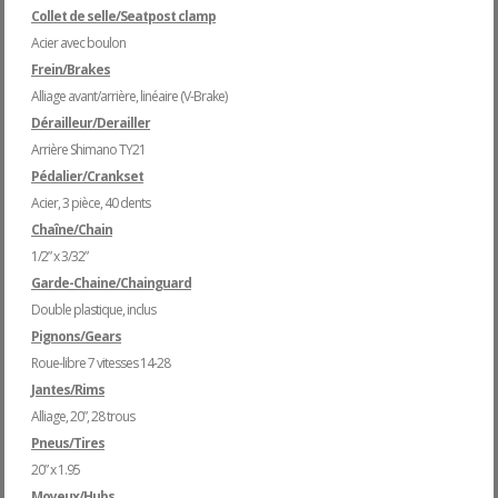
Collet de selle/Seatpost clamp
Acier avec boulon
Frein/Brakes
Alliage avant/arrière, linéaire (V-Brake)
Dérailleur/Derailler
Arrière Shimano TY21
Pédalier/Crankset
Acier, 3 pièce, 40 dents
Chaîne/Chain
1/2” x 3/32”
Garde-Chaine/Chainguard
Double plastique, inclus
Pignons/Gears
Roue-libre 7 vitesses 14-28
Jantes/Rims
Alliage, 20”, 28 trous
Pneus/Tires
20” x 1.95
Moyeux/Hubs