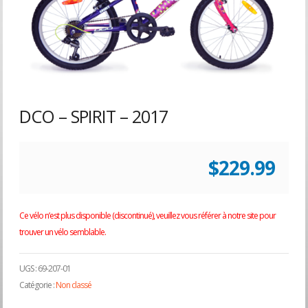
DCO – SPIRIT – 2017
$
229.99
Ce vélo n’est plus disponible (discontinué), veuillez vous référer à notre site pour
trouver un vélo semblable.
UGS :
69-207-01
Catégorie :
Non classé