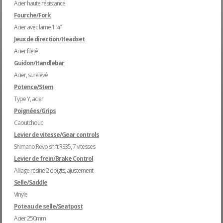
Acier haute résistance
Fourche/Fork
Acier avec lame 1 ¼”
Jeux de direction/Headset
Acier fileté
Guidon/Handlebar
Acier, surelevé
Potence/Stem
Type Y, acier
Poignées/Grips
Caoutchouc
Levier de vitesse/Gear controls
Shimano Revo shift RS35, 7 vitesses
Levier de frein/Brake Control
Alliage résine 2 doigts, ajustement
Selle/Saddle
Vinyle
Poteau de selle/Seatpost
Acier 250mm