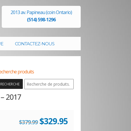
2013 av. Papineau (coin Ontario)
(514) 598-1296
UE
CONTACTEZ-NOUS
echerche produits
RECHERCHE
– 2017
Le
Le
$
329.95
$
379.99