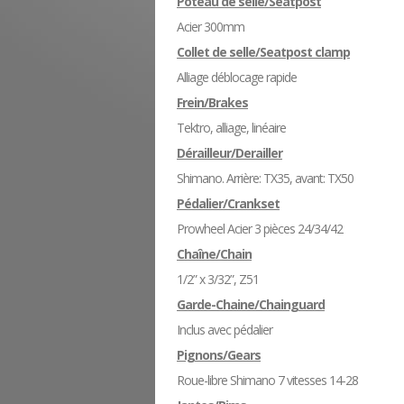
Poteau de selle/Seatpost
Acier 300mm
Collet de selle/Seatpost clamp
Alliage déblocage rapide
Frein/Brakes
Tektro, alliage, linéaire
Dérailleur/Derailler
Shimano. Arrière: TX35, avant: TX50
Pédalier/Crankset
Prowheel Acier 3 pièces 24/34/42
Chaîne/Chain
1/2” x 3/32”, Z51
Garde-Chaine/Chainguard
Inclus avec pédalier
Pignons/Gears
Roue-libre Shimano 7 vitesses 14-28