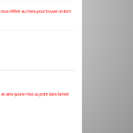
prix
prix
lez vous référer au menu pour trouver un item
initial
actuel
était :
est :
$379.99.
$329.95.
 an ainsi qu’une mise au point dans l’année