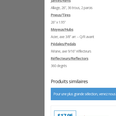
Jantes/Rims
Alliage, 26”, 36 trous, 2 parois
Pneus/Tires
26” x 1.95”
Moyeux/Hubs
Acier, axe 3/8” arr. – Q/R avant
Pédales/Pedals
Résine, axe 9/16” réflecteurs
Réflecteurs/Reflectors
360 degrés
Produits similaires
Pour une plus grande sélection, venez nous
$
17.95