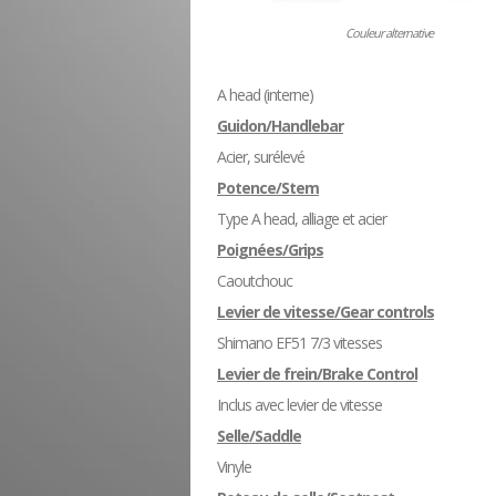
Couleur alternative
A head (interne)
Guidon/Handlebar
Acier, surélevé
Potence/Stem
Type A head, alliage et acier
Poignées/Grips
Caoutchouc
Levier de vitesse/Gear controls
Shimano EF51 7/3 vitesses
Levier de frein/Brake Control
Inclus avec levier de vitesse
Selle/Saddle
Vinyle