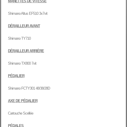
MANETTES DE VITESSE
Shimano Altus EF510 3x7vit
DÉRAILLEUR AVANT
Shimano TY710
DÉRAILLEUR ARRIÈRE
Shimano TX800 7vit
PÉDALIER
Shimano FCTY301 48/38/28D
AXE DE PÉDALIER
Cartouche Scellée
PÉDALES