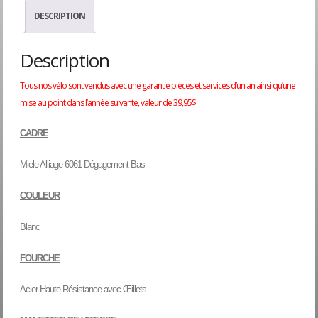
DESCRIPTION
Description
Tous nos vélo sont vendus avec une garantie pièces et services d’un an ainsi qu’une
mise au point dans l’année suivante, valeur de 39,95$
CADRE
Miele Alliage 6061 Dégagement Bas
COULEUR
Blanc
FOURCHE
Acier Haute Résistance avec Œillets