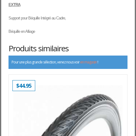
EXTRA
Support pour Béquille Intégré au Cadre,
Béquille en Alliage
Produits similaires
Pour une plus grande sélection, venez nous voir
en magasin
!
$
44.95