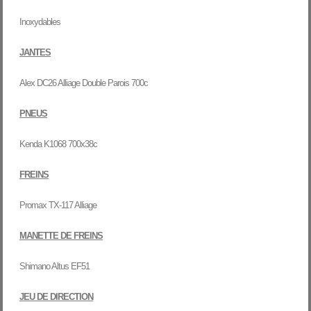
Inoxydables
JANTES
Alex DC26 Alliage Double Parois 700c
PNEUS
Kenda K1068 700x38c
FREINS
Promax TX-117 Alliage
MANETTE DE FREINS
Shimano Altus EF51
JEU DE DIRECTION