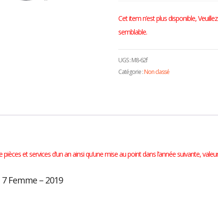
Cet item n’est plus disponible, Veuil
semblable.
UGS :
M8-62f
Catégorie :
Non classé
pièces et services d’un an ainsi qu’une mise au point dans l’année suivante, valeu
o 7 Femme – 2019