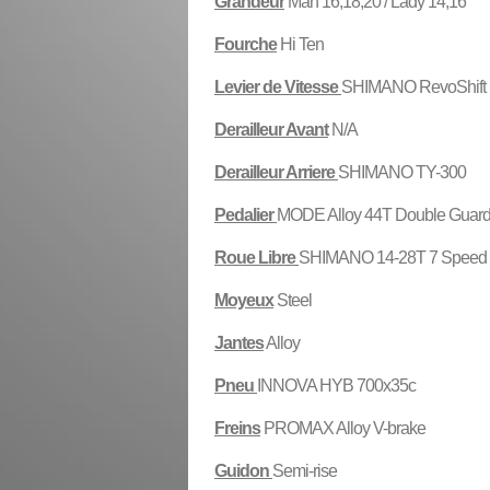
Grandeur
Man 16,18,20 / Lady 14,16
Fourche
Hi Ten
Levier de Vitesse
SHIMANO RevoShift
Derailleur Avant
N/A
Derailleur Arriere
SHIMANO TY-300
Pedalier
MODE Alloy 44T Double Guar
Roue Libre
SHIMANO 14-28T 7 Speed
Moyeux
Steel
Jantes
Alloy
Pneu
INNOVA HYB 700x35c
Freins
PROMAX Alloy V-brake
Guidon
Semi-rise