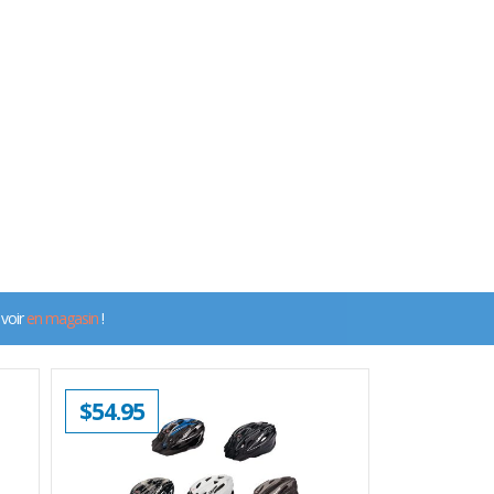
 voir
en magasin
!
$
54.95