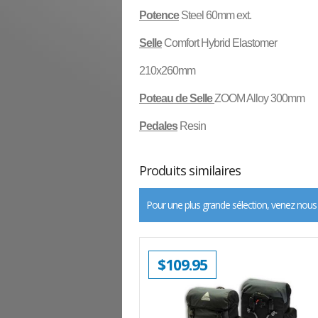
Potence
Steel 60mm ext.
Selle
Comfort Hybrid Elastomer
210x260mm
Poteau de Selle
ZOOM Alloy 300mm
Pedales
Resin
Produits similaires
Pour une plus grande sélection, venez nous
$
109.95