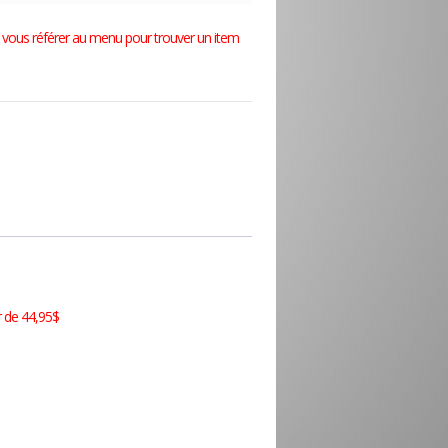
lez vous référer au menu pour trouver un item
r de 44,95$