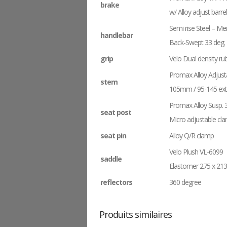
brake
w/ Alloy adjust barrel
Semi rise Steel – Me
handlebar
Back-Swept 33 deg. 
grip
Velo Dual density ru
Promax Alloy Adjust
stem
105mm / 95-145 ext
Promax Alloy Susp
seat post
Micro adjustable cl
seat pin
Alloy Q/R clamp
Velo Plush VL-6099
saddle
Elastomer 275 x 2
reflectors
360 degree
Produits similaires