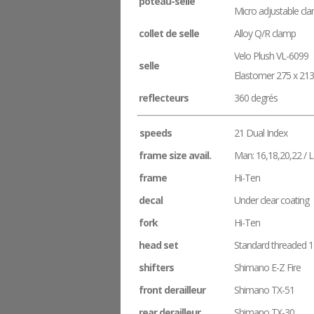
poteau-selle
Micro adjustable cl
collet de selle
Alloy Q/R clamp
Velo Plush VL-6099
selle
Elastomer 275 x 2
reflecteurs
360 degrés
speeds
21 Dual Index
frame size avail.
Man: 16,18,20,22 / L
frame
Hi-Ten
decal
Under clear coating
fork
Hi-Ten
head set
Standard threaded 1
shifters
Shimano E-Z Fire
front derailleur
Shimano TX-51
rear derailleur
Shimano TX-30