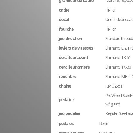
grandeur de cadre
Man: 16,18,20,22
cadre
Hi-Ten
decal
Under clear coat
fourche
Hi-Ten
jeu direction
Standard thread
leviers de vitesses
Shimano E-Z Fir
derailleur avant
Shimano TX-51
derailleur arriere
Shimano TX-30
roue libre
Shimano MF-TZ
chaine
KMC Z-51
ProWheel Steel/
pedalier
w/ guard
jeu pedalier
Regular Steel axl
pedales
Resin
moyeu avant
Steel 36H