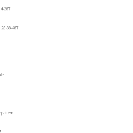
14-28T
n 28-38-48T
le
 pattern
7