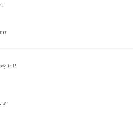
amp
13mm
ady: 14,16
-1/8″