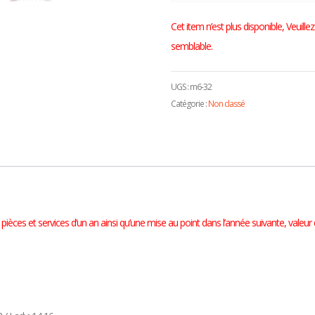
Cet item n’est plus disponible, Veuil
semblable.
UGS :
m6-32
Catégorie :
Non classé
ièces et services d’un an ainsi qu’une mise au point dans l’année suivante, valeur