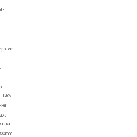
le
 pattern
7
n
– Lady
bber
able
ension
. 300mm