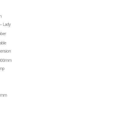
n
– Lady
bber
able
ension
. 300mm
amp
13mm