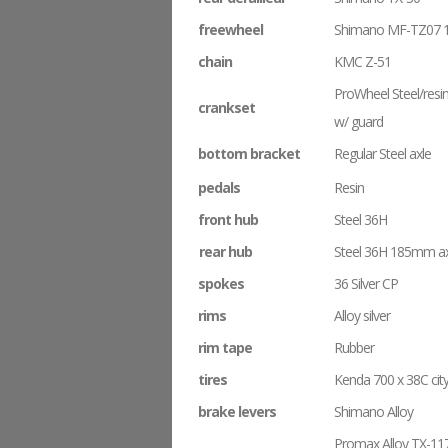
freewheel
Shimano MF-TZ07 
chain
KMC Z-51
ProWheel Steel/resi
crankset
w/ guard
bottom bracket
Regular Steel axle
pedals
Resin
front hub
Steel 36H
rear hub
Steel 36H 185mm ax
spokes
36 Silver CP
rims
Alloy silver
rim tape
Rubber
tires
Kenda 700 x 38C city
brake levers
Shimano Alloy
Promax Alloy TX-11