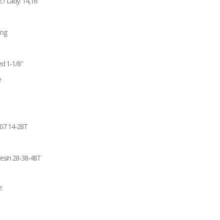
 / Lady: 14,16
ing
ed 1-1/8″
e
07 14-28T
resin 28-38-48T
e