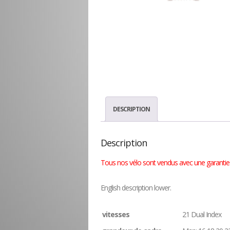
DESCRIPTION
Description
Tous nos vélo sont vendus avec une garantie p
English description lower.
vitesses
21 Dual Index