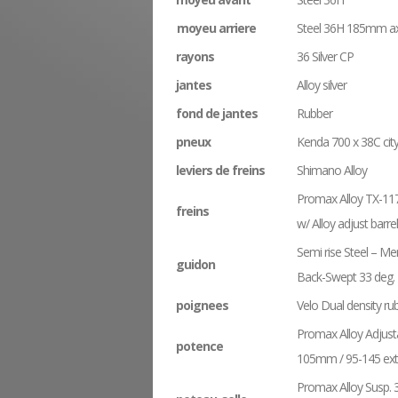
moyeu arriere
Steel 36H 185mm ax
rayons
36 Silver CP
jantes
Alloy silver
fond de jantes
Rubber
pneux
Kenda 700 x 38C city
leviers de freins
Shimano Alloy
Promax Alloy TX-11
freins
w/ Alloy adjust barrel
Semi rise Steel – Me
guidon
Back-Swept 33 deg. 
poignees
Velo Dual density ru
Promax Alloy Adjust
potence
105mm / 95-145 ext
Promax Alloy Susp