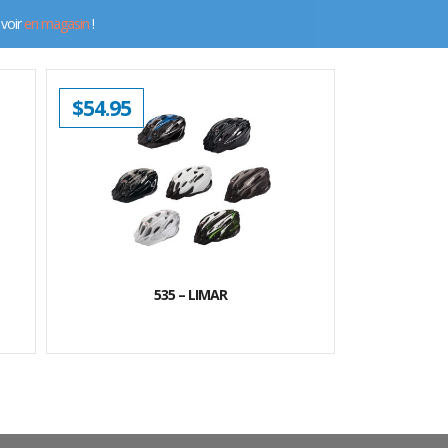
 voir
en magasin
!
$
54.95
535 – LIMAR