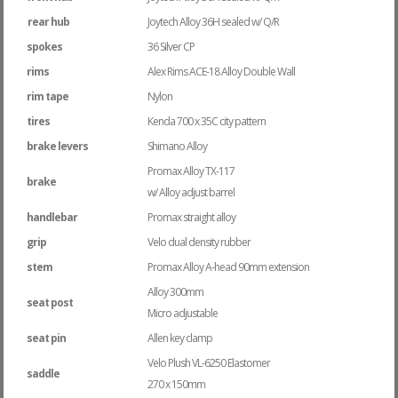
rear hub
Joytech Alloy 36H sealed w/ Q/R
spokes
36 Silver CP
rims
Alex Rims ACE-18 Alloy Double Wall
rim tape
Nylon
tires
Kenda 700 x 35C city pattern
brake levers
Shimano Alloy
Promax Alloy TX-117
brake
w/ Alloy adjust barrel
handlebar
Promax straight alloy
grip
Velo dual density rubber
stem
Promax Alloy A-head 90mm extension
Alloy 300mm
seat post
Micro adjustable
seat pin
Allen key clamp
Velo Plush VL-6250 Elastomer
saddle
270 x 150mm