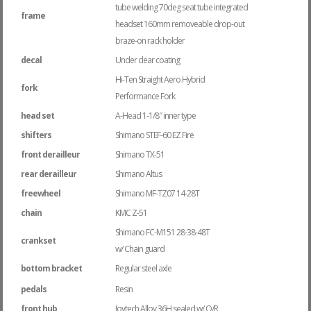
tube welding 70deg seat tube integrated
frame
headset 160mm removeable drop-out
braze-on rack holder
decal
Under clear coating
Hi-Ten Straight Aero Hybrid
fork
Performance Fork
head set
A-Head 1-1/8″ inner type
shifters
Shimano STEF-60 EZ Fire
front derailleur
Shimano TX-51
rear derailleur
Shimano Altus
freewheel
Shimano MF-TZ07 14-28T
chain
KMC Z-51
Shimano FC-M151 28-38-48T
crankset
w/ Chain guard
bottom bracket
Regular steel axle
pedals
Resin
front hub
Joytech Alloy 36H sealed w/ Q/R