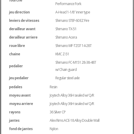
fourche
Performance Fork
jeu direction
A-Head 1-1/8″ inner type
leviers de vitesses
Shimano STEF-60 EZ Fire
derailleur avant
Shimano TX-51
derailleur arriere
Shimano Acera
roue libre
Shimano MF-TZ07 14-28T
chaine
KMC Z-51
Shimano FC-M151 28-38-48T
pedalier
w/ Chain guard
jeu pedalier
Regular steel axle
pedales
Resin
moyeu avant
Joytech Alloy 36H sealed w/ Q/R
moyeu arriere
Joytech Alloy 36H sealed w/ Q/R
rayons
36 Silver CP
jantes
Alex Rims ACE-18 Alloy Double Wall
fond de jantes
Nylon