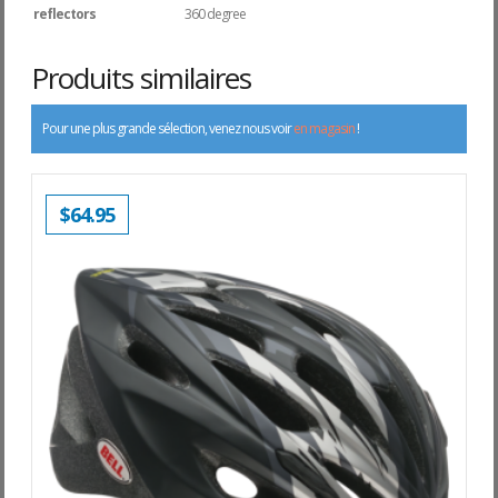
reflectors
360 degree
Produits similaires
Pour une plus grande sélection, venez nous voir
en magasin
!
$
64.95