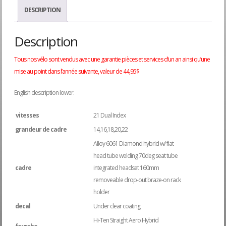
$499.95.
$39
DESCRIPTION
Description
Tous nos vélo sont vendus avec une garantie pièces et services d’un an ainsi qu’une
mise au point dans l’année suivante, valeur de 44,95$
English description lower.
vitesses
21 Dual Index
grandeur de cadre
14,16,18,20,22
Alloy 6061 Diamond hybrid w/ flat
head tube welding 70deg seat tube
cadre
integrated headset 160mm
removeable drop-out braze-on rack
holder
decal
Under clear coating
Hi-Ten Straight Aero Hybrid