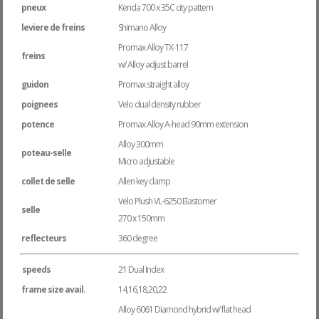
pneux
Kenda 700 x 35C city pattern
leviere de freins
Shimano Alloy
Promax Alloy TX-117
freins
w/ Alloy adjust barrel
guidon
Promax straight alloy
poignees
Velo dual density rubber
potence
Promax Alloy A-head 90mm extension
Alloy 300mm
poteau-selle
Micro adjustable
collet de selle
Allen key clamp
Velo Plush VL-6250 Elastomer
selle
270 x 150mm
reflecteurs
360 degree
speeds
21 Dual Index
frame size avail.
14,16,18,20,22
Alloy 6061 Diamond hybrid w/ flat head