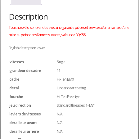
Description
Tous nos vélo sont vendus avec une garantie pièces et services d’un an ainsi qu’une
mise au point dans l’année suivante, valeur de 39,95$
English description lower.
vitesses
Single
grandeur de cadre
11
cadre
Hi-Ten BMX
decal
Under clear coating
fourche
Hi-Ten Freestyle
jeu direction
Standard threaded 1-1/8″
leviers de vitesses
N/A
derailleur avant
N/A
derailleur arriere
N/A