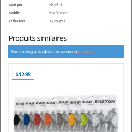
seat pin
Alloy Bolt
saddle
Velo Freestyle
reflectors
360 degree
Produits similaires
Pour une plus grande sélection, venez nous voir
en magasin
!
$
12.95