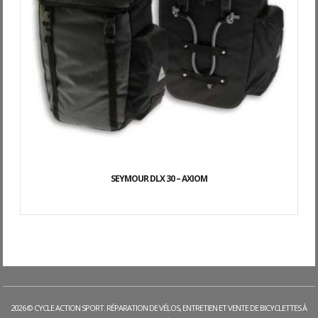
SEYMOUR DLX 30 – AXIOM
2026 © CYCLE ACTION SPORT. RÉPARATION DE VÉLOS, ENTRETIEN ET VENTE DE BICYCLETTES À