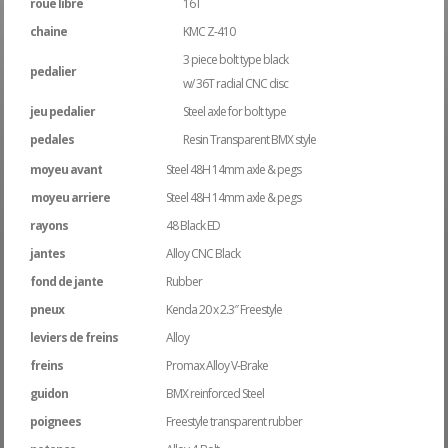
roue libre
16T
chaine
KMC Z-410
3 piece bolt type black
pedalier
w/ 36T radial CNC disc
jeu pedalier
Steel axle for bolt type
pedales
Resin Transparent BMX style
moyeu avant
Steel 48H 14mm axle & pegs
moyeu arriere
Steel 48H 14mm axle & pegs
rayons
48 Black ED
jantes
Alloy CNC Black
fond de jante
Rubber
pneux
Kenda 20 x 2.3″ Freestyle
leviers de freins
Alloy
freins
Promax Alloy V-Brake
guidon
BMX reinforced Steel
poignees
Freestyle transparent rubber