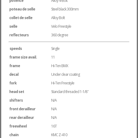
potence
Alloy 4-Bolt
poteau de selle
Steel black 300mm
collet de selle
Alloy Bolt
selle
Velo Freestyle
reflecteurs
360 degree
speeds
Single
frame size avail.
11
frame
Hi-Ten BMX
decal
Under clear coating
fork
Hi-Ten Freestyle
head set
Standard threaded 1-1/8″
shifters
N/A
front derailleur
N/A
rear derailleur
N/A
freewheel
16T
chain
KMC Z-410