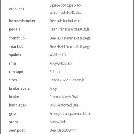
3 piece bolt type black
crankset
w/ 36T radial CNC disc
bottom bracket
Steel axle for bolt type
pedals
Resin Transparent BMX style
front hub
Steel 48H 14mm axle & pegs
rear hub
Steel 48H 14mm axle & pegs
spokes
48 Black ED
rims
Alloy CNC Black
rim tape
Rubber
tires
Kenda 20 x 2.3″ Freestyle
brake levers
Alloy
brake
Promax Alloy V-Brake
handlebar
BMX reinforced Steel
grip
Freestyle transparent rubber
stem
Alloy 4-Bolt
seat post
Steel black 300mm