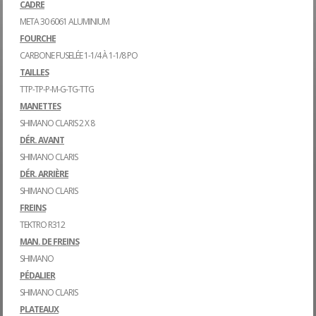
CADRE
META 30 6061 ALUMINIUM
FOURCHE
CARBONE FUSELÉE 1-1/4 À 1-1/8 PO
TAILLES
TTP-TP-P-M-G-TG-TTG
MANETTES
SHIMANO CLARIS 2 X 8
DÉR. AVANT
SHIMANO CLARIS
DÉR. ARRIÈRE
SHIMANO CLARIS
FREINS
TEKTRO R312
MAN. DE FREINS
SHIMANO
PÉDALIER
SHIMANO CLARIS
PLATEAUX