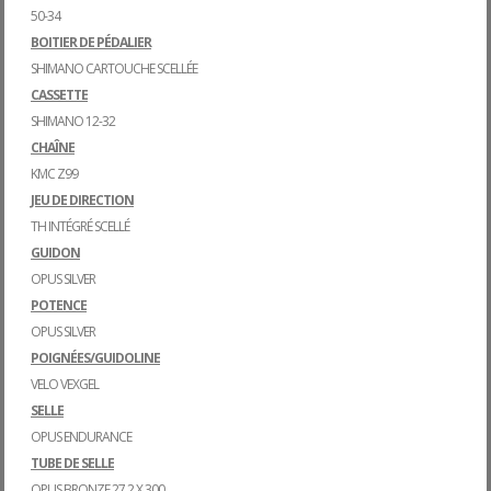
50-34
BOITIER DE PÉDALIER
SHIMANO CARTOUCHE SCELLÉE
CASSETTE
SHIMANO 12-32
CHAÎNE
KMC Z99
JEU DE DIRECTION
TH INTÉGRÉ SCELLÉ
GUIDON
OPUS SILVER
POTENCE
OPUS SILVER
POIGNÉES/GUIDOLINE
VELO VEXGEL
SELLE
OPUS ENDURANCE
TUBE DE SELLE
OPUS BRONZE 27.2 X 300