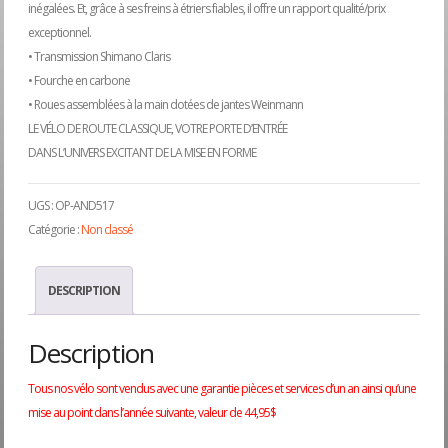
inégalées. Et, grâce à ses freins à étriers fiables, il offre un rapport qualité/prix
était :
est :
exceptionnel.
• Transmission Shimano Claris
$979.95.
$79
• Fourche en carbone
• Roues assemblées à la main dotées de jantes Weinmann
LE VÉLO DE ROUTE CLASSIQUE, VOTRE PORTE D’ENTRÉE
DANS L’UNIVERS EXCITANT DE LA MISE EN FORME
UGS :
OP-AND517
Catégorie :
Non classé
DESCRIPTION
Description
Tous nos vélo sont vendus avec une garantie pièces et services d’un an ainsi qu’une
mise au point dans l’année suivante, valeur de 44,95$