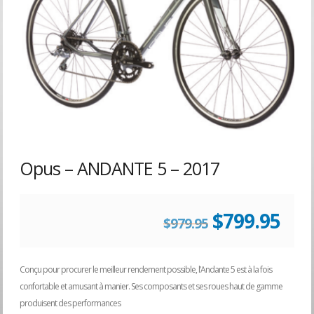
Opus – ANDANTE 5 – 2017
Le
Le
$
799.95
$
979.95
prix
prix
Conçu pour procurer le meilleur rendement possible, l’Andante 5 est à la fois
confortable et amusant à manier. Ses composants et ses roues haut de gamme
initial
act
produisent des performances