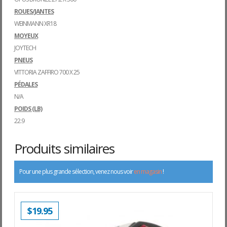
ROUES/JANTES
WEINMANN XR18
MOYEUX
JOYTECH
PNEUS
VITTORIA ZAFFIRO 700 X 25
PÉDALES
N/A
POIDS (LB)
22.9
Produits similaires
Pour une plus grande sélection, venez nous voir
en magasin
!
$
19.95