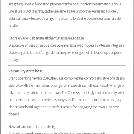
intégrées.) Un vélo à vocation purement urbaine au confort désarmant qui, sous
$649.95.
$49
une allure plutôt discrète, cache une âme à saveur sportive. Amusant à piloter,
autant à haute vitesse qu’à un rythme plus mollo, c’est le bolide idéal pour circuler
en ville.
Cadre en acier Urbanista affichant un nouveau design
Disponible en version à roue libre ou en version avec moyeu à 3 vitesses intégrées
Doté de garde-boue, d’un garde-chaîne pleine longeur et de fixations pour porte-
bagages
Versatility at its best
Brand spanking new for 2016, the Case combines the comfort and style of a classic
steel bike with the minimalism of single- or 3-speed internal hubs. Result? A range of
bikes perfectly suited for urban travel. The Case is surprisingly fleet and comfy, with
an understated style that belies a sporty soul. Fun to ride fast, or just to cruise, hop
aboard and you’ll agree it’s the perfect vehicle for navigating the town. Hey, case
closed!
New Urbanista steel frame design
Available in simple single-speed or efficient 3-speed internal rear hub