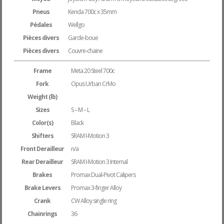
Pneus
Kenda 700c x 35mm
Pédales
Wellgo
Pièces divers
Garde-boue
Pièces divers
Couvre-chaine
Frame
Meta 20 Steel 700c
Fork
Opus Urban CrMo
Weight (lb)
Sizes
S – M – L
Color(s)
Black
Shifters
SRAM I-Motion 3
Front Derailleur
n/a
Rear Derailleur
SRAM I-Motion 3 Internal
Brakes
Promax Dual-Pivot Calipers
Brake Levers
Promax 3-finger Alloy
Crank
CW Alloy single ring
Chainrings
36