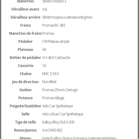
Manettes
SRAM i-motion 3
Dérailleur avant
n/a
Dérailleur arrière
SRAM moyeux à vitesses intégrées
Freins
Promax RC-483
Manettes de freins
Promax
Pédalier
CW Plateau simple
Plateaux
36
Boîtier de pédalier
CH-46-E Cartouche
Cassette
16
Chaîne
KMC Z-610
Jeu de direction
Non-fileté
Guidon
Promax 25mm Cintrage
Potence
Promax Alliage
Poignée/Guidoline
Velo Cuir Synthetique
Selle
Velo Urban Cuir Synthetique
Tige de selle
Kalloy Alloy 26.8 X 300
Roues/Jantes
Ace DWS-002
Moyeu
Joytech Alloy / Sram i-3 moyeux à vitesses intégrées