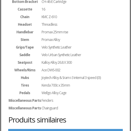
Bottom Bracket
CH-46-E Cartridge
Cassette
16
Chain
KMC Z-610
Headset
Threadless
Handlebar
Promax 25mm rise
Stem
Promax Alloy
Grips/Tape
Velo Synthetic Leather
Saddle
Velo Urban Synthetic Leather
Seatpost
Kalloy Alloy 26.8 X 300
Wheels/Rims
Ace DWS-002
Hubs
Joytech Alloy & Sram i-3 internal 3 speed (I3)
Tires
Kenda 700c x 35mm
Pedals
Wellgo Alloy Cage
Miscellaneous Parts
Fenders
Miscellaneous Parts
Chainguard
Produits similaires