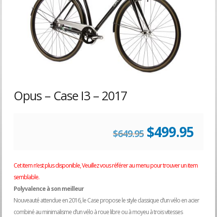
Opus – Case I3 – 2017
Le
Le
$
499.95
$
649.95
prix
prix
Cet item n’est plus disponible, Veuillez vous référer au menu pour trouver un item
semblable.
initial
act
Polyvalence à son meilleur
Nouveauté attendue en 2016, le Case propose le style classique d’un vélo en acier
était :
est :
combiné au minimalisme d’un vélo à roue libre ou à moyeu à trois vitesses