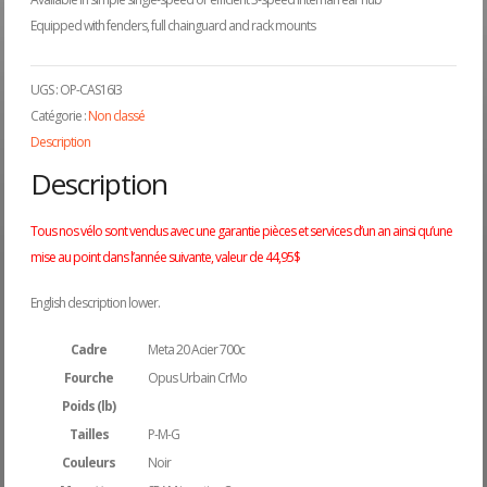
Equipped with fenders, full chainguard and rack mounts
UGS :
OP-CAS16I3
Catégorie :
Non classé
Description
Description
Tous nos vélo sont vendus avec une garantie pièces et services d’un an ainsi qu’une
mise au point dans l’année suivante, valeur de 44,95$
English description lower.
Cadre
Meta 20 Acier 700c
Fourche
Opus Urbain CrMo
Poids (lb)
Tailles
P-M-G
Couleurs
Noir