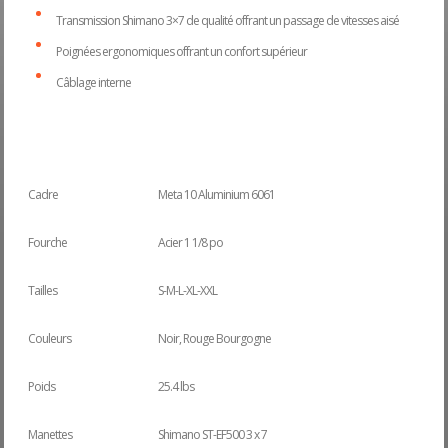
Transmission Shimano 3×7 de qualité offrant un passage de vitesses aisé
Poignées ergonomiques offrant un confort supérieur
Câblage interne
Cadre
Meta 10 Aluminium 6061
Fourche
Acier 1 1/8 po
Tailles
S-M-L-XL-XXL
Couleurs
Noir, Rouge Bourgogne
Poids
25.4 lbs
Manettes
Shimano ST-EF500 3 x 7