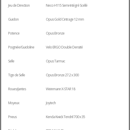
Jeu de Direction
Neco H115 Semi-Intégré Scellé
Guidon
Opus Gold Cintrage 12 mm
Potence
Opus Bronze
Poigniée/Guidoline
Velo ERGO Double Densité
Selle
Opus Tarmac
Tige de Selle
Opus Bronze 27.2 x 300
Roues/Jantes
Weinmann X-STAR 18
Moyeux
Joytech
Pneus
Kenda Kwick Tendril 700 x 35