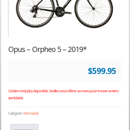
Opus – Orpheo 5 – 2019*
$
599.95
Cet item n’est plus disponible, Veuillez vous référer au menu pour trouver un item
semblable.
Catégorie :
Non classé