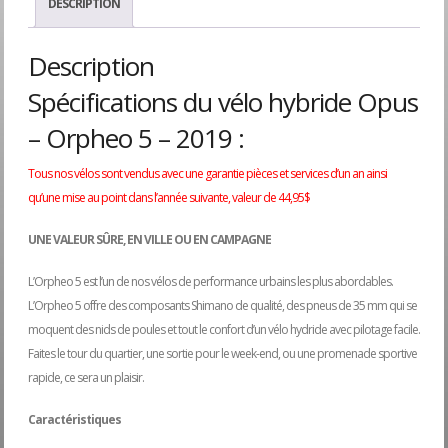
DESCRIPTION
Description
Spécifications du vélo hybride Opus
– Orpheo 5 – 2019 :
Tous nos vélos sont vendus avec une garantie pièces et services d’un an ainsi
qu’une mise au point dans l’année suivante, valeur de 44,95$
UNE VALEUR SÛRE, EN VILLE OU EN CAMPAGNE
L’Orpheo 5 est l’un de nos vélos de performance urbains les plus abordables.
L’Orpheo 5 offre des composants Shimano de qualité, des pneus de 35 mm qui se
moquent des nids de poules et tout le confort d’un vélo hydride avec pilotage facile.
Faites le tour du quartier, une sortie pour le week-end, ou une promenade sportive
rapide, ce sera un plaisir.
Caractéristiques