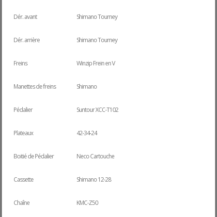
Dér. avant
Shimano Tourney
Dér. arrière
Shimano Tourney
Freins
Winzip Frein en V
Manettes de freins
Shimano
Pédalier
Suntour XCC-T102
Plateaux
42-34-24
Boitié de Pédalier
Neco Cartouche
Cassette
Shimano 12-28
Chaîne
KMC-Z50