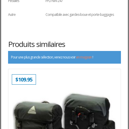
Pédales
FPD NW-247
Autre
Compatbile avec gardes-boue et porte-baggages
Produits similaires
Pour une plus grande sélection, venez nous voir
en magasin
!
$
109.95