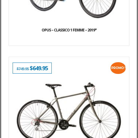
OPUS – CLASSICO 1 FEMME – 2019*
LE
$
649.95
LE
PROMO !
$
749.95
PRIX
PRIX
INITIAL
ACTUEL
ÉTAIT :
EST :
$749.95.
$649.95.