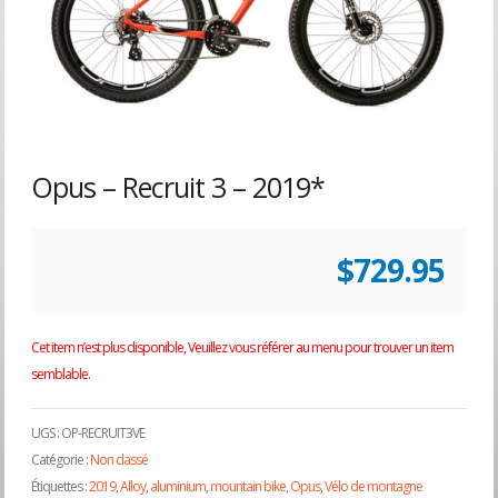
Opus – Recruit 3 – 2019*
$
729.95
Cet item n’est plus disponible, Veuillez vous référer au menu pour trouver un item
semblable.
UGS :
OP-RECRUIT3VE
Catégorie :
Non classé
Étiquettes :
2019
,
Alloy
,
aluminium
,
mountain bike
,
Opus
,
Vélo de montagne