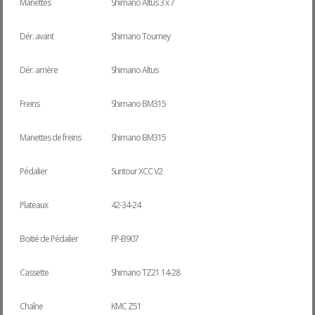
Manettes
Shimano Altus 3 x 7
Dér. avant
Shimano Tourney
Dér. arrière
Shimano Altus
Freins
Shimano BM315
Manettes de freins
Shimano BM315
Pédalier
Suntour XCC V2
Plateaux
42-34-24
Boitié de Pédalier
FP-B907
Cassette
Shimano TZ21 14-28
Chaîne
KMC Z51