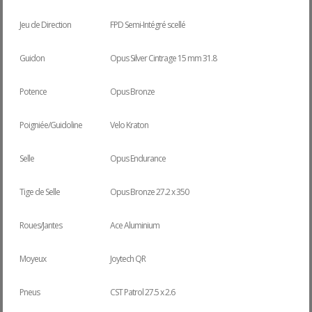
Jeu de Direction
FPD Semi-Intégré scellé
Guidon
Opus Silver Cintrage 15 mm 31.8
Potence
Opus Bronze
Poigniée/Guidoline
Velo Kraton
Selle
Opus Endurance
Tige de Selle
Opus Bronze 27.2 x 350
Roues/Jantes
Ace Aluminium
Moyeux
Joytech QR
Pneus
CST Patrol 27.5 x 2.6