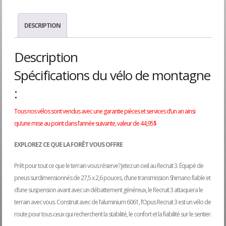
DESCRIPTION
Description
Spécifications du vélo de montagne
:
Tous nos vélos sont vendus avec une garantie pièces et services d’un an ainsi
qu’une mise au point dans l’année suivante, valeur de 44,95$
EXPLOREZ CE QUE LA FOR
Ê
T VOUS OFFRE
Prêt pour tout ce que le terrain vous réserve? Jetez un oeil au Recruit 3. Équipé de
pneus surdimensionnés de 27,5 x 2,6 pouces, d’une transmission Shimano fiable et
d’une suspension avant avec un débattement généreux, le Recruit 3 attaquera le
terrain avec vous. Construit avec de l’aluminium 6061, l’Opus Recruit 3 est un vélo de
route pour tous ceux qui recherchent la stabilité, le confort et la fiabilité sur le sentier.