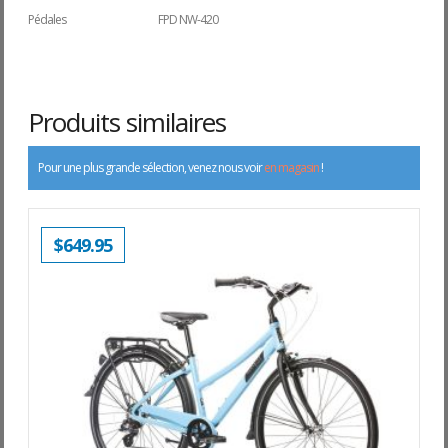
Pédales
FPD NW-420
Produits similaires
Pour une plus grande sélection, venez nous voir
en magasin
!
$
649.95