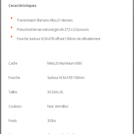
Caractéristiques
Transmission Shimano Altus 21 vitesses
Pneus tout-terrain extra-larges de 27,5 x 2,6 pouces
Fourche Suntour XCM-ATB offrant 100mm de débattement
Cadre
Meta 20 Aluminium 6061
Fourche
Suntour XCM-ATB 100mm
Tailles
XS-S-M-L-XL
Couleurs
Noir, Vermillon
Poids
35 lbs