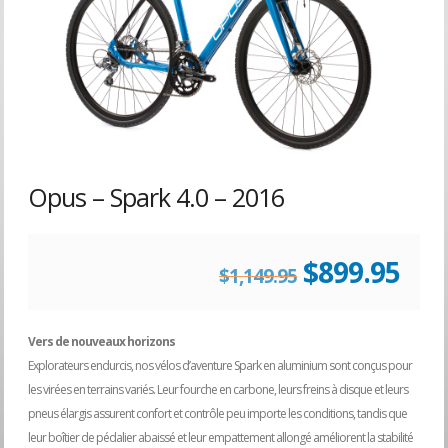
Opus – Spark 4.0 – 2016
Le
Le
$
899.95
$
1,149.95
prix
prix
Vers de nouveaux horizons
Explorateurs endurcis, nos vélos d’aventure Spark en aluminium sont conçus pour
initial
act
les virées en terrains variés. Leur fourche en carbone, leurs freins à disque et leurs
pneus élargis assurent confort et contrôle peu importe les conditions, tandis que
était :
est :
leur boîtier de pédalier abaissé et leur empattement allongé améliorent la stabilité