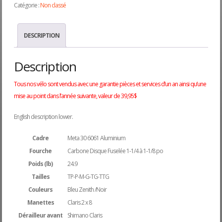
Catégorie :
Non classé
DESCRIPTION
Description
Tous nos vélo sont vendus avec une garantie pièces et services d’un an ainsi qu’une
mise au point dans l’année suivante, valeur de 39,95$
English description lower.
Cadre
Meta 30 6061 Aluminium
Fourche
Carbone Disque Fuselée 1-1/4 à 1-1/8 po
Poids (lb)
24.9
Tailles
TP-P-M-G-TG-TTG
Couleurs
Bleu Zenith /Noir
Manettes
Claris 2 x 8
Dérailleur avant
Shimano Claris