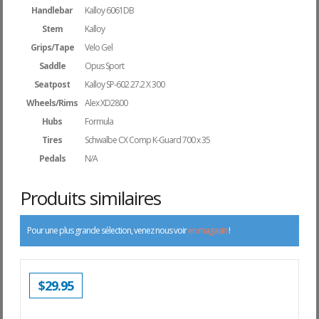
Handlebar
Kalloy 6061DB
Stem
Kalloy
Grips/Tape
Velo Gel
Saddle
Opus Sport
Seatpost
Kalloy SP-602 27.2 X 300
Wheels/Rims
Alex XD2800
Hubs
Formula
Tires
Schwalbe CX Comp K-Guard 700 x 35
Pedals
N/A
Produits similaires
Pour une plus grande sélection, venez nous voir
en magasin
!
$
29.95