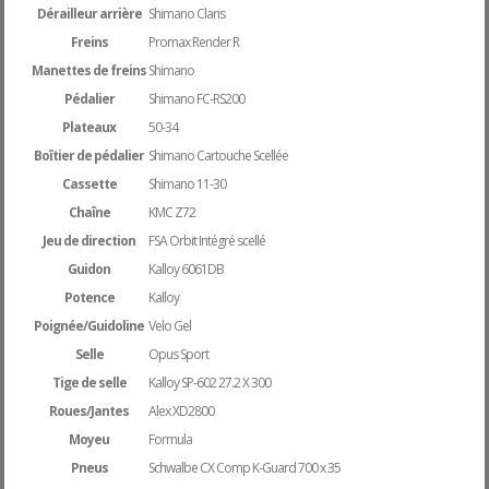
Dérailleur arrière
Shimano Claris
Freins
Promax Render R
Manettes de freins
Shimano
Pédalier
Shimano FC-RS200
Plateaux
50-34
Boîtier de pédalier
Shimano Cartouche Scellée
Cassette
Shimano 11-30
Chaîne
KMC Z72
Jeu de direction
FSA Orbit Intégré scellé
Guidon
Kalloy 6061DB
Potence
Kalloy
Poignée/Guidoline
Velo Gel
Selle
Opus Sport
Tige de selle
Kalloy SP-602 27.2 X 300
Roues/Jantes
Alex XD2800
Moyeu
Formula
Pneus
Schwalbe CX Comp K-Guard 700 x 35