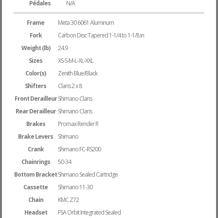
Pédales
N/A
Frame
Meta 30 6061 Aluminum
Fork
Carbon Disc Tapered 1-1/4 to 1-1/8 in
Weight (lb)
24.9
Sizes
XS-S-M-L-XL-XXL
Color(s)
Zenith Blue/Black
Shifters
Claris 2 x 8
Front Derailleur
Shimano Claris
Rear Derailleur
Shimano Claris
Brakes
Promax Render R
Brake Levers
Shimano
Crank
Shimano FC-RS200
Chainrings
50-34
Bottom Bracket
Shimano Sealed Cartridge
Cassette
Shimano 11-30
Chain
KMC Z72
Headset
FSA Orbit Integrated Sealed