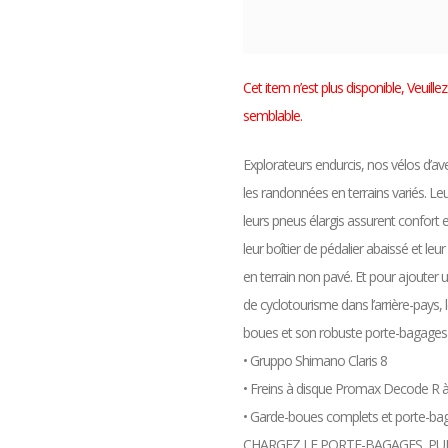
Cet item n’est plus disponible, Veuil
semblable.
Explorateurs endurcis, nos vélos d’a
les randonnées en terrains variés. Leu
leurs pneus élargis assurent confort 
leur boîtier de pédalier abaissé et le
en terrain non pavé. Et pour ajouter 
de cyclotourisme dans l’arrière-pays, 
boues et son robuste porte-bagages Bl
• Gruppo Shimano Claris 8
• Freins à disque Promax Decode R à
• Garde-boues complets et porte-bag
CHARGEZ LE PORTE-BAGAGES, PUIS