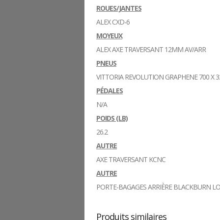
ROUES/JANTES
ALEX CXD-6
MOYEUX
ALEX AXE TRAVERSANT 12MM AV/ARR
PNEUS
VITTORIA REVOLUTION GRAPHENE 700 X 3
PÉDALES
N/A
POIDS (LB)
26.2
AUTRE
AXE TRAVERSANT KCNC
AUTRE
PORTE-BAGAGES ARRIÈRE BLACKBURN LO
Produits similaires