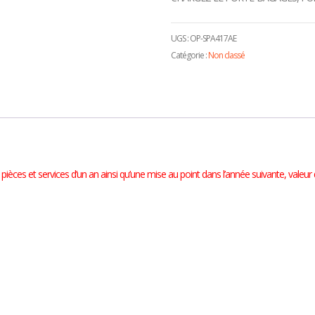
UGS :
OP-SPA417AE
Catégorie :
Non classé
ièces et services d’un an ainsi qu’une mise au point dans l’année suivante, valeur