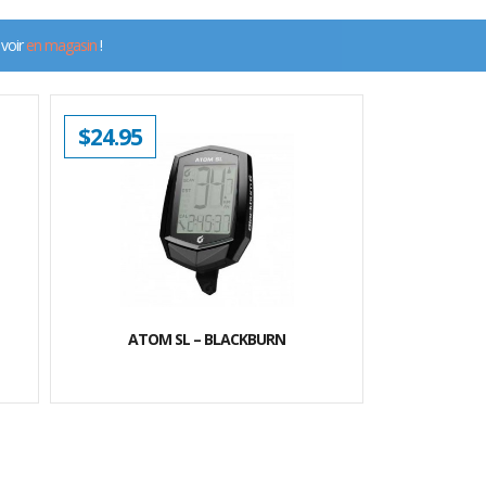
 voir
en magasin
!
$
24.95
ATOM SL – BLACKBURN