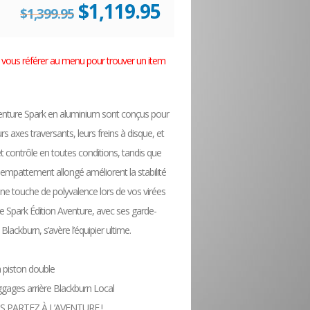
Le
Le
$
1,119.95
$
1,399.95
prix
prix
lez vous référer au menu pour trouver un item
initial
actuel
venture Spark en aluminium sont conçus pour
était :
est :
rs axes traversants, leurs freins à disque, et
et contrôle en toutes conditions, tandis que
$1,399.95.
$1,119.95.
ur empattement allongé améliorent la stabilité
une touche de polyvalence lors de vos virées
le Spark Édition Aventure, avec ses garde-
ackburn, s’avère l’équipier ultime.
 piston double
gages arrière Blackburn Local
 PARTEZ À L’AVENTURE !