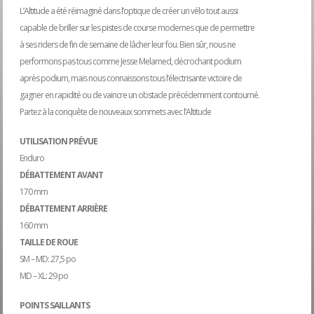
L’Altitude a été réimaginé dans l’optique de créer un vélo tout aussi
capable de briller sur les pistes de course modernes que de permettre
à ses riders de fin de semaine de lâcher leur fou. Bien sûr, nous ne
performons pas tous comme Jesse Melamed, décrochant podium
après podium, mais nous connaissons tous l’électrisante victoire de
gagner en rapidité ou de vaincre un obstacle précédemment contourné.
Partez à la conquête de nouveaux sommets avec l’Altitude
UTILISATION PRÉVUE
Enduro
DÉBATTEMENT AVANT
170 mm
DÉBATTEMENT ARRIÈRE
160 mm
TAILLE DE ROUE
SM – MD: 27,5 po
MD – XL: 29 po
POINTS SAILLANTS