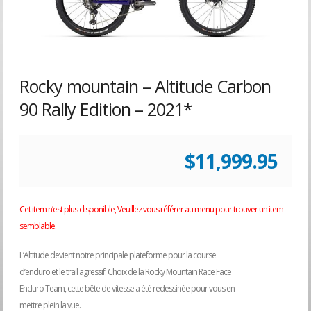
Rocky mountain – Altitude Carbon
90 Rally Edition – 2021*
$
11,999.95
Cet item n’est plus disponible, Veuillez vous référer au menu pour trouver un item
semblable.
L’Altitude devient notre principale plateforme pour la course
d’enduro et le trail agressif. Choix de la Rocky Mountain Race Face
Enduro Team, cette bête de vitesse a été redessinée pour vous en
mettre plein la vue.