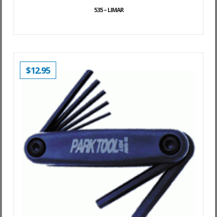
535 – LIMAR
$
12.95