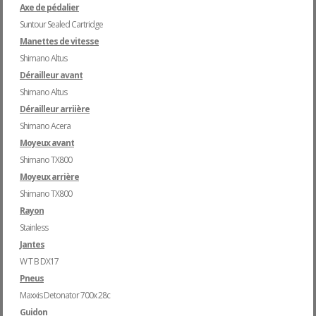
Axe de pédalier
Suntour Sealed Cartridge
Manettes de vitesse
Shimano Altus
Dérailleur avant
Shimano Altus
Dérailleur arriière
Shimano Acera
Moyeux avant
Shimano TX800
Moyeux arrière
Shimano TX800
Rayon
Stainless
Jantes
W T B DX17
Pneus
Maxxis Detonator 700x 28c
Guidon