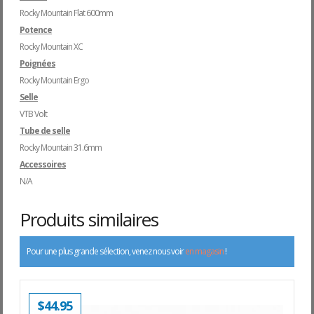
Rocky Mountain Flat 600mm
Potence
Rocky Mountain XC
Poignées
Rocky Mountain Ergo
Selle
VTB Volt
Tube de selle
Rocky Mountain 31.6mm
Accessoires
N/A
Produits similaires
Pour une plus grande sélection, venez nous voir
en magasin
!
$
44.95