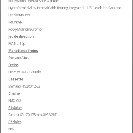
Rocky Mountain 6061 Series Custom
Hydroformed Alloy. Internal Cable Routing. Integrated 1-1/8” Headtube. Rack and
Fender Mounts
Fourche
Rocky Mountain Cromo
Jeu de direction
FSA No. 10p
Manette de freins
Shimano Altus
Freins
Promax TX-122 V Brake
Cassette
Shimano HG200 12-32T
Chaîne
KMC Z72
Pédalier
Suntour XR 170-175mm 48/38/28T
Pédales
N/A