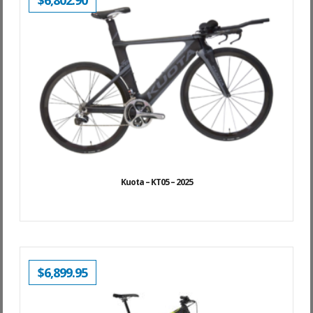
$
6,802.90
Kuota – KT05 – 2025
$
6,899.95