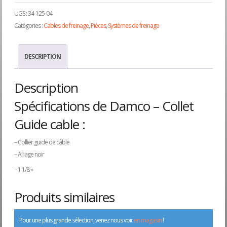
UGS :
34-125-04
Catégories :
Cables de freinage
,
Pièces
,
Systèmes de freinage
DESCRIPTION
Description
Spécifications de Damco – Collet
Guide cable :
– Collier guide de câble
– Alliage noir
– 1 1/8 »
Produits similaires
Pour une plus grande sélection, venez nous voir
en magasin
!