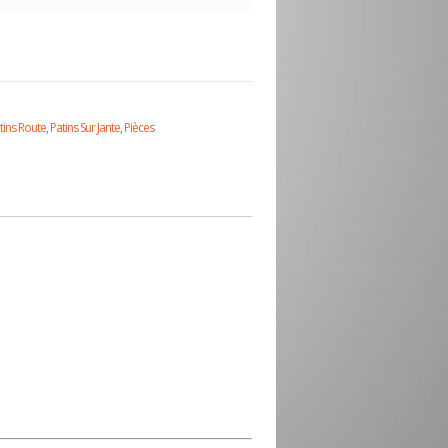
tins Route
,
Patins Sur Jante
,
Pièces