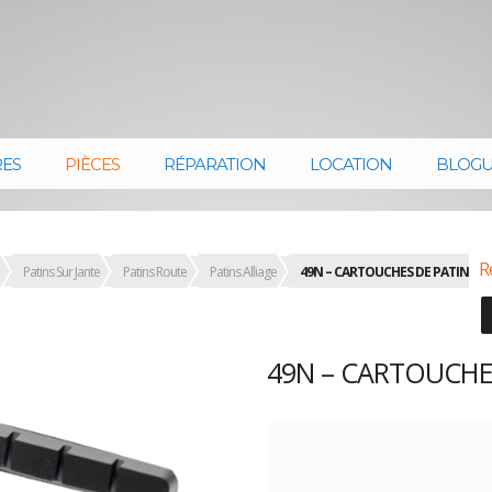
RES
PIÈCES
RÉPARATION
LOCATION
BLOG
R
Patins Sur Jante
Patins Route
Patins Alliage
49N – CARTOUCHES DE PATIN
49N – CARTOUCHES