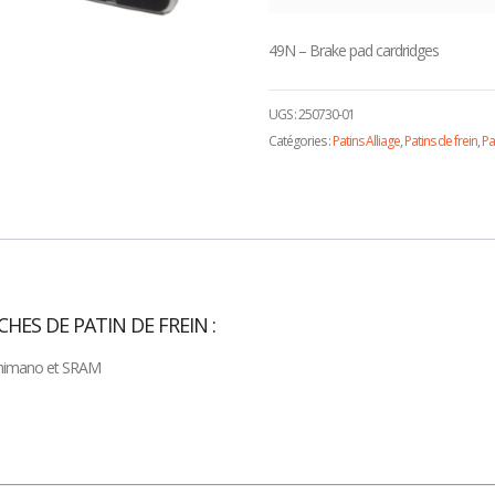
49N – Brake pad cardridges
UGS :
250730-01
Catégories :
Patins Alliage
,
Patins de frein
,
Pa
CHES DE PATIN DE FREIN :
 Shimano et SRAM