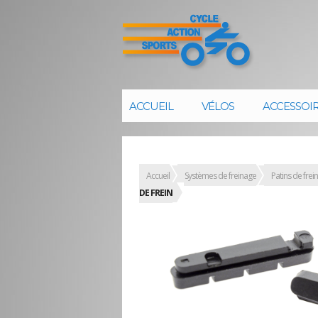
ACCUEIL
VÉLOS
ACCESSOI
Accueil
Systèmes de freinage
Patins de frein
DE FREIN