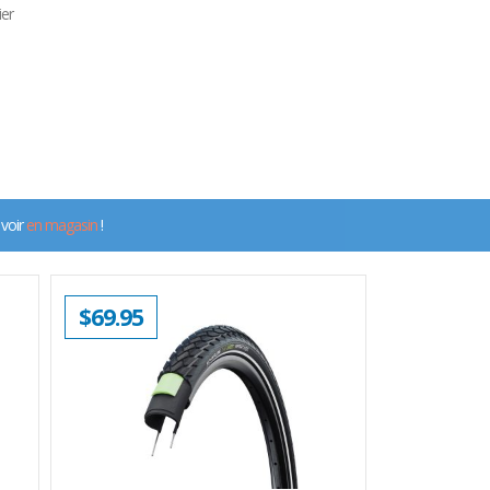
ier
 voir
en magasin
!
$
69.95