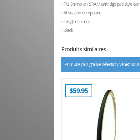
• Fits Shimano / SRAM cartridge pad style carr
• All season compound
• Length: 55 mm
• Black
Produits similaires
Pour une plus grande sélection, venez nous
$
59.95