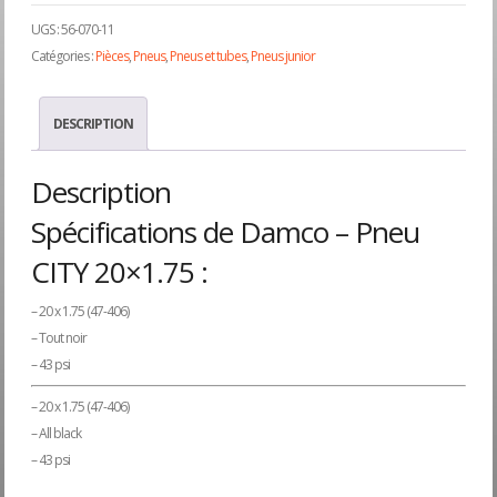
UGS :
56-070-11
Catégories :
Pièces
,
Pneus
,
Pneus et tubes
,
Pneus junior
DESCRIPTION
Description
Spécifications de Damco – Pneu
CITY 20×1.75 :
– 20 x 1.75 (47-406)
– Tout noir
– 43 psi
– 20 x 1.75 (47-406)
– All black
– 43 psi