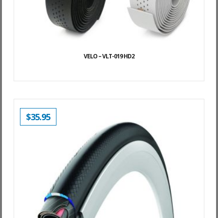
VELO – VLT-019 HD2
$
35.95