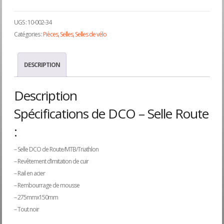
UGS :
10-002-34
Catégories :
Pièces
,
Selles
,
Selles de vélo
DESCRIPTION
Description
Spécifications de DCO – Selle Route
:
– Selle DCO de Route/MTB/Triathlon
– Revêtement d’imitation de cuir
– Rail en acier
– Rembourrage de mousse
– 275mmx150mm
– Tout noir