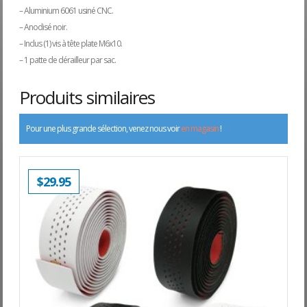
– Aluminium 6061 usiné CNC.
– Anodisé noir.
– Inclus (1) vis à tête plate M6x10.
– 1 patte de dérailleur par sac.
Produits similaires
Pour une plus grande sélection, venez nous voir
en magasin
!
$
29.95