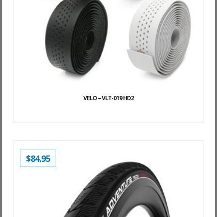
VELO – VLT-019 HD2
$
84.95