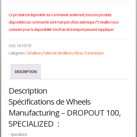
Ce produit est disponible sur commande seulement, tous nos produits
disponibles sur commande sont marqués d’une astérisque (*). Veuillez nous
contacter pour la disponibilité. Des frais de transport peuvent s’appliquer.
UGS :
18-107-01
Catégories :
Dérailleurs
,
Pattes de dérailleurs
,
Pièces
,
Transmission
DESCRIPTION
Description
Spécifications de Wheels
Manufacturing – DROPOUT 100,
SPECIALIZED :
– Specialized.