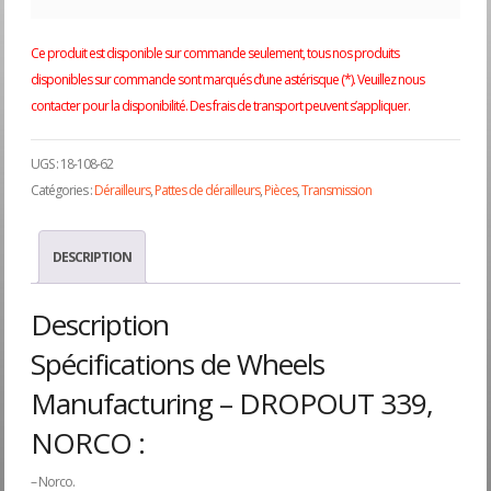
Ce produit est disponible sur commande seulement, tous nos produits
disponibles sur commande sont marqués d’une astérisque (*). Veuillez nous
contacter pour la disponibilité. Des frais de transport peuvent s’appliquer.
UGS :
18-108-62
Catégories :
Dérailleurs
,
Pattes de dérailleurs
,
Pièces
,
Transmission
DESCRIPTION
Description
Spécifications de Wheels
Manufacturing – DROPOUT 339,
NORCO :
– Norco.