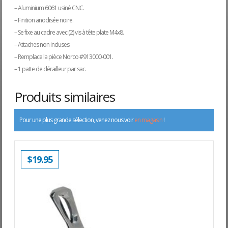
– Aluminium 6061 usiné CNC.
– Finition anodisée noire.
– Se fixe au cadre avec (2) vis à tête plate M4x8.
– Attaches non incluses.
– Remplace la pièce Norco #913000-001.
– 1 patte de dérailleur par sac.
Produits similaires
Pour une plus grande sélection, venez nous voir
en magasin
!
$
19.95