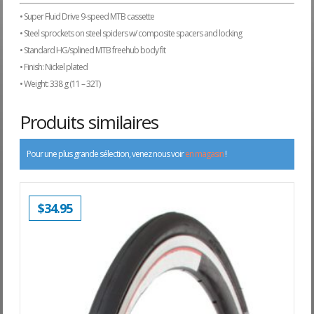
• Super Fluid Drive 9-speed MTB cassette
• Steel sprockets on steel spiders w/ composite spacers and locking
• Standard HG/splined MTB freehub body fit
• Finish: Nickel plated
• Weight: 338 g (11 – 32T)
Produits similaires
Pour une plus grande sélection, venez nous voir
en magasin
!
$
34.95