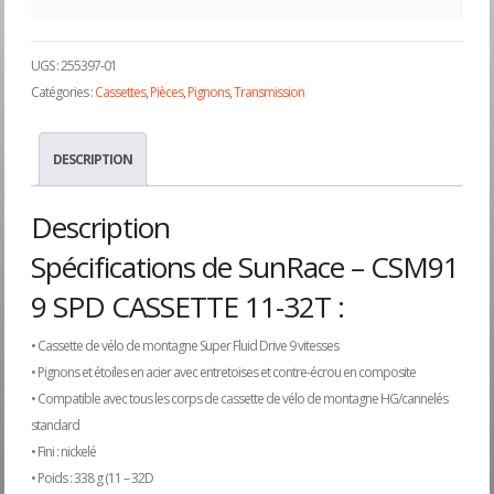
UGS :
255397-01
Catégories :
Cassettes
,
Pièces
,
Pignons
,
Transmission
DESCRIPTION
Description
Spécifications de SunRace – CSM91
9 SPD CASSETTE 11-32T :
• Cassette de vélo de montagne Super Fluid Drive 9 vitesses
• Pignons et étoiles en acier avec entretoises et contre-écrou en composite
• Compatible avec tous les corps de cassette de vélo de montagne HG/cannelés
standard
• Fini : nickelé
• Poids : 338 g (11 – 32D